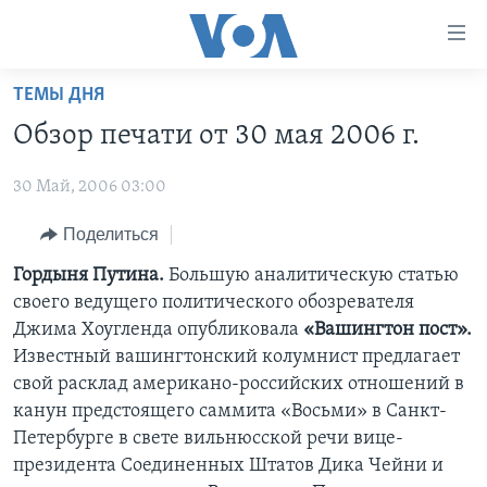
Линки
доступности
Перейти
ТЕМЫ ДНЯ
на
ГЛАВНОЕ
Обзор печати от 30 мая 2006 г.
основной
ПРОГРАММЫ
контент
30 Май, 2006 03:00
ПРОЕКТЫ
Перейти
АМЕРИКА
к
ЭКСПЕРТИЗА
Поделиться
НОВОСТИ ЗА МИНУТУ
УЧИМ АНГЛИЙСКИЙ
основной
ИНТЕРВЬЮ
ИТОГИ
НАША АМЕРИКАНСКАЯ ИСТОРИЯ
Гордыня Путина.
Большую аналитическую статью
навигации
своего ведущего политического обозревателя
Перейти
ФАКТЫ ПРОТИВ ФЕЙКОВ
ПОЧЕМУ ЭТО ВАЖНО?
А КАК В АМЕРИКЕ?
Джима Хоугленда опубликовала
«Вашингтон пост».
в
ЗА СВОБОДУ ПРЕССЫ
ДИСКУССИЯ VOA
АРТЕФАКТЫ
Известный вашингтонский колумнист предлагает
поиск
свой расклад американо-российских отношений в
УЧИМ АНГЛИЙСКИЙ
ДЕТАЛИ
АМЕРИКАНСКИЕ ГОРОДКИ
канун предстоящего саммита «Восьми» в Санкт-
ВИДЕО
НЬЮ-ЙОРК NEW YORK
ТЕСТЫ
Петербурге в свете вильнюсской речи вице-
президента Соединенных Штатов Дика Чейни и
ПОДПИСКА НА НОВОСТИ
АМЕРИКА. БОЛЬШОЕ ПУТЕШЕСТВИЕ