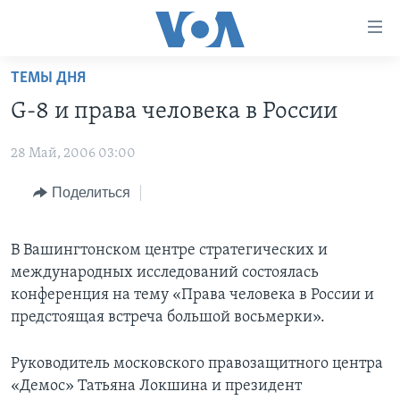
Линки
доступности
Перейти
ТЕМЫ ДНЯ
на
ГЛАВНОЕ
G-8 и права человека в России
основной
ПРОГРАММЫ
контент
28 Май, 2006 03:00
ПРОЕКТЫ
Перейти
АМЕРИКА
к
ЭКСПЕРТИЗА
Поделиться
НОВОСТИ ЗА МИНУТУ
УЧИМ АНГЛИЙСКИЙ
основной
ИНТЕРВЬЮ
ИТОГИ
НАША АМЕРИКАНСКАЯ ИСТОРИЯ
навигации
Перейти
В Вашингтонском центре стратегических и
ФАКТЫ ПРОТИВ ФЕЙКОВ
ПОЧЕМУ ЭТО ВАЖНО?
А КАК В АМЕРИКЕ?
в
международных исследований состоялась
ЗА СВОБОДУ ПРЕССЫ
ДИСКУССИЯ VOA
АРТЕФАКТЫ
поиск
конференция на тему «Права человека в России и
предстоящая встреча большой восьмерки».
УЧИМ АНГЛИЙСКИЙ
ДЕТАЛИ
АМЕРИКАНСКИЕ ГОРОДКИ
ВИДЕО
НЬЮ-ЙОРК NEW YORK
ТЕСТЫ
Руководитель московского правозащитного центра
ПОДПИСКА НА НОВОСТИ
«Демос» Татьяна Локшина и президент
АМЕРИКА. БОЛЬШОЕ ПУТЕШЕСТВИЕ