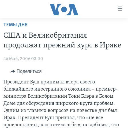
Линки
доступности
Перейти
ТЕМЫ ДНЯ
на
ГЛАВНОЕ
США и Великобритания
основной
ПРОГРАММЫ
контент
продолжат прежний курс в Ираке
ПРОЕКТЫ
Перейти
АМЕРИКА
к
26 Май, 2006 03:00
ЭКСПЕРТИЗА
НОВОСТИ ЗА МИНУТУ
УЧИМ АНГЛИЙСКИЙ
основной
Поделиться
ИНТЕРВЬЮ
ИТОГИ
НАША АМЕРИКАНСКАЯ ИСТОРИЯ
навигации
Перейти
ФАКТЫ ПРОТИВ ФЕЙКОВ
Президент Буш принимал вчера своего
ПОЧЕМУ ЭТО ВАЖНО?
А КАК В АМЕРИКЕ?
в
ближайшего иностранного союзника – премьер-
ЗА СВОБОДУ ПРЕССЫ
ДИСКУССИЯ VOA
АРТЕФАКТЫ
поиск
министра Великобритании Тони Блэра в Белом
УЧИМ АНГЛИЙСКИЙ
ДЕТАЛИ
АМЕРИКАНСКИЕ ГОРОДКИ
Доме для обсуждения широкого круга проблем.
Одним из главных вопросов на повестке дня был
ВИДЕО
НЬЮ-ЙОРК NEW YORK
ТЕСТЫ
Ирак. Президент Буш признал, что «не все
ПОДПИСКА НА НОВОСТИ
АМЕРИКА. БОЛЬШОЕ ПУТЕШЕСТВИЕ
произошло так, как хотелось бы», но добавил, что