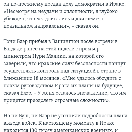
он по-прежнему предан делу демократии в Ираке.
Learning English
«Несмотря на неудачи и оплошности, я глубоко
убежден, что мы двигались и двигаемся в
правильном направлении», – сказал он.
СОЦИАЛЬНЫЕ СЕТИ
Тони Блэр прибыл в Вашингтон после встречи в
Багдаде ранее на этой неделе с премьер-
Языки
министром Нури Малики, на которой его
заверили, что иракские силы безопасности начнут
осуществлять контроль над ситуацией в стране в
ближайшие 18 месяцев. «Мне удалось обсудить с
новым руководством Ирака их планы на будущее, –
сказал Блэр. – У меня осталось впечатление, что им
придется преодолеть огромные сложности».
Но ни Буш, ни Блэр не уточнили подробности плана
вывода войск. К настоящему моменту в Ираке
находится 130 тысяч американских военных, и