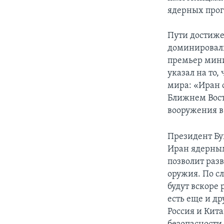
ядерных про
Пути достиже
доминировал
премьер мини
указал на то
мира: «Иран 
Ближнем Вост
вооружения в
Президент Бу
Иран ядерным
позволит раз
оружия. По с
будут вскоре 
есть еще и д
Россия и Кита