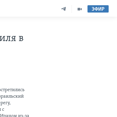
ЭФИР
иля в
встретились
израильский
регу,
 с
 Ираном из-за