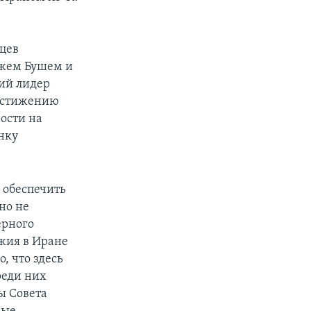
цев
джем Бушем и
ий лидер
достижению
ости на
нку
 обеспечить
но не
ерного
ужия в Иране
, что здесь
реди них
ны Совета