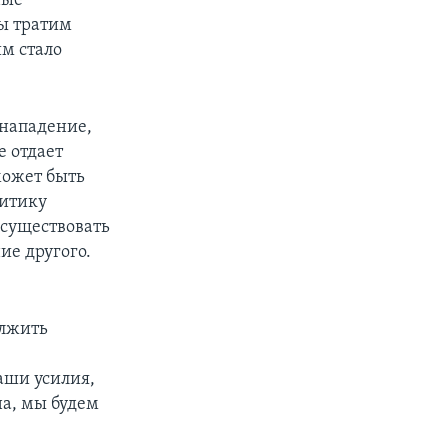
ные
ы тратим
м стало
 нападение,
е отдает
может быть
литику
осуществовать
ие другого.
олжить
аши усилия,
а, мы будем