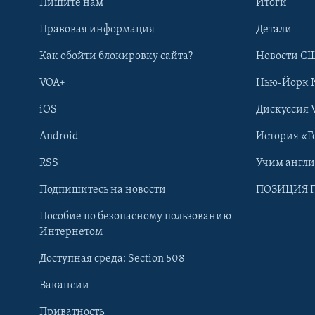
Пишите нам
Итоги
Правовая информация
Детали
Как обойти блокировку сайта?
Новости СШ
VOA+
Нью-Йорк 
iOS
Дискуссия 
Android
История «Г
RSS
Учим англ
Learning English
Подпишитесь на новости
ПОЗИЦИЯ 
Пособие по безопасному пользованию
СОЦИАЛЬНЫЕ СЕТИ
Интернетом
Доступная среда: Section 508
Вакансии
Приватность