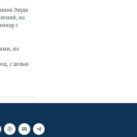
плана Эхуда
елений, но
аницу с
ами, но
я
ед, с целью