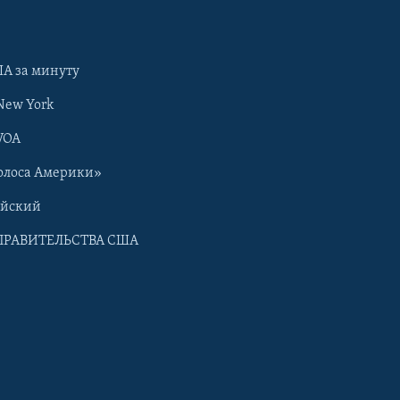
А за минуту
New York
VOA
олоса Америки»
ийский
ПРАВИТЕЛЬСТВА США