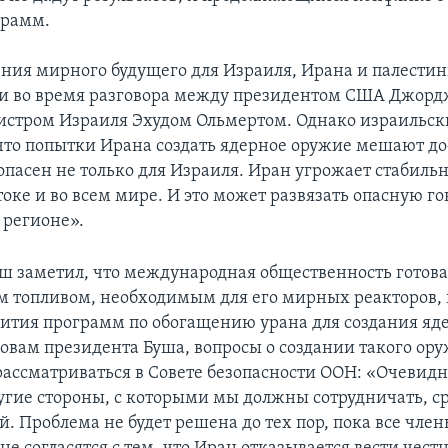
грамм.
ния мирного будущего для Израиля, Ирана и палестин
и во время разговора между президентом США Джор
стром Израиля Эхудом Ольмертом. Однако израильск
, что попытки Ирана создать ядерное оружие мешают 
опасен не только для Израиля. Иран угрожает стабильн
оке и во всем мире. И это может развязать опасную го
 регионе».
ш заметил, что международная общественность готова
 топливом, необходимым для его мирных реакторов, 
вития программ по обогащению урана для создания яд
ловам президента Буша, вопросы о создании такого ор
рассматриваться в Совете безопасности ООН: «Очевидно
ругие стороны, с которыми мы должны сотрудничать, с
й. Проблема не будет решена до тех пор, пока все чле