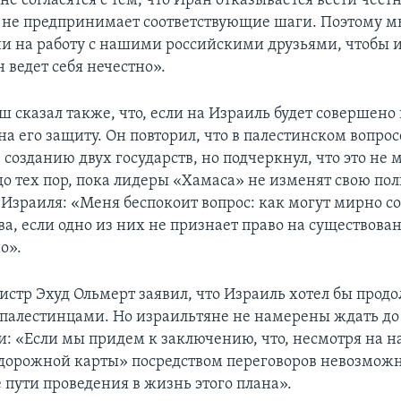
не согласятся с тем, что Иран отказывается вести чест
 не предпринимает соответствующие шаги. Поэтому м
и на работу с нашими российскими друзьями, чтобы и
 ведет себя нечестно».
ш сказал также, что, если на Израиль будет совершено
а его защиту. Он повторил, что в палестинском вопрос
созданию двух государств, но подчеркнул, что это не 
до тех пор, пока лидеры «Хамаса» не изменят свою по
Израиля: «Меня беспокоит вопрос: как могут мирно с
ва, если одно из них не признает право на существован
о».
стр Эхуд Ольмерт заявил, что Израиль хотел бы прод
 палестинцами. Но израильтяне не намерены ждать до
и: «Если мы придем к заключению, что, несмотря на н
дорожной карты» посредством переговоров невозможн
 пути проведения в жизнь этого плана».