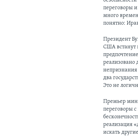
безопасности 
переговоры и
много времен
понятно: Иран
Президент Бу
США встанут н
предпочтение 
реализовано 
непризнания 
два государст
Это не логичн
Премьер мини
переговоры с
бесконечност
реализация «
искать другие