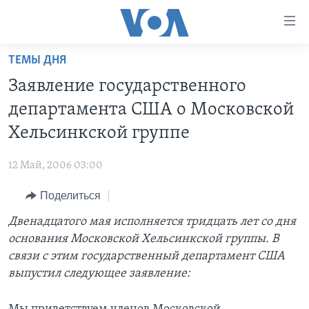
Линки
доступности
Перейти
ТЕМЫ ДНЯ
на
ГЛАВНОЕ
Заявление государственного
основной
ПРОГРАММЫ
контент
департамента США о Московской
ПРОЕКТЫ
Перейти
АМЕРИКА
Хельсинкской группе
к
ЭКСПЕРТИЗА
НОВОСТИ ЗА МИНУТУ
УЧИМ АНГЛИЙСКИЙ
основной
12 Май, 2006 03:00
ИНТЕРВЬЮ
ИТОГИ
НАША АМЕРИКАНСКАЯ ИСТОРИЯ
навигации
Перейти
Поделиться
ФАКТЫ ПРОТИВ ФЕЙКОВ
ПОЧЕМУ ЭТО ВАЖНО?
А КАК В АМЕРИКЕ?
в
Двенадцатого мая исполняется тридцать лет со дня
ЗА СВОБОДУ ПРЕССЫ
ДИСКУССИЯ VOA
АРТЕФАКТЫ
поиск
основания Московской Хельсинкской группы. В
УЧИМ АНГЛИЙСКИЙ
ДЕТАЛИ
АМЕРИКАНСКИЕ ГОРОДКИ
связи с этим государственный департамент США
ВИДЕО
выпустил следующее заявление:
НЬЮ-ЙОРК NEW YORK
ТЕСТЫ
ПОДПИСКА НА НОВОСТИ
АМЕРИКА. БОЛЬШОЕ ПУТЕШЕСТВИЕ