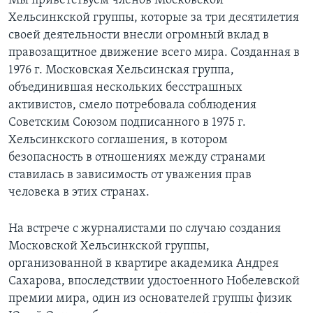
Мы приветствуем членов Московской
Хельсинкской группы, которые за три десятилетия
Learning English
своей деятельности внесли огромный вклад в
правозащитное движение всего мира. Созданная в
СОЦИАЛЬНЫЕ СЕТИ
1976 г. Московская Хельсинская группа,
объединившая нескольких бесстрашных
активистов, смело потребовала соблюдения
Советским Союзом подписанного в 1975 г.
Языки
Хельсинкского соглашения, в котором
безопасность в отношениях между странами
ставилась в зависимость от уважения прав
человека в этих странах.
На встрече с журналистами по случаю создания
Московской Хельсинкской группы,
организованной в квартире академика Андрея
Сахарова, впоследствии удостоенного Нобелевской
премии мира, один из основателей группы физик