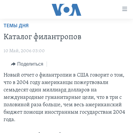
Линки
доступности
Перейти
ТЕМЫ ДНЯ
на
ГЛАВНОЕ
Каталог филантропов
основной
ПРОГРАММЫ
контент
10 Май, 2006 03:00
ПРОЕКТЫ
Перейти
АМЕРИКА
к
ЭКСПЕРТИЗА
Поделиться
НОВОСТИ ЗА МИНУТУ
УЧИМ АНГЛИЙСКИЙ
основной
ИНТЕРВЬЮ
ИТОГИ
НАША АМЕРИКАНСКАЯ ИСТОРИЯ
Новый отчет о филантропии в США говорит о том,
навигации
что в 2004 году американцы пожертвовали
Перейти
ФАКТЫ ПРОТИВ ФЕЙКОВ
ПОЧЕМУ ЭТО ВАЖНО?
А КАК В АМЕРИКЕ?
семьдесят один миллиард долларов на
в
ЗА СВОБОДУ ПРЕССЫ
ДИСКУССИЯ VOA
АРТЕФАКТЫ
международные гуманитарные цели, что в три с
поиск
половиной раза больше, чем весь американский
УЧИМ АНГЛИЙСКИЙ
ДЕТАЛИ
АМЕРИКАНСКИЕ ГОРОДКИ
бюджет помощи иностранным государствам 2004
ВИДЕО
НЬЮ-ЙОРК NEW YORK
ТЕСТЫ
года.
ПОДПИСКА НА НОВОСТИ
АМЕРИКА. БОЛЬШОЕ ПУТЕШЕСТВИЕ