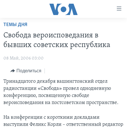
Линки
доступности
Перейти
ТЕМЫ ДНЯ
на
ГЛАВНОЕ
Свобода вероисповедания в
основной
ПРОГРАММЫ
контент
бывших советских республика
ПРОЕКТЫ
Перейти
АМЕРИКА
к
08 Май, 2006 03:00
ЭКСПЕРТИЗА
НОВОСТИ ЗА МИНУТУ
УЧИМ АНГЛИЙСКИЙ
основной
Поделиться
ИНТЕРВЬЮ
ИТОГИ
НАША АМЕРИКАНСКАЯ ИСТОРИЯ
навигации
Перейти
ФАКТЫ ПРОТИВ ФЕЙКОВ
Тринадцатого декабря вашингтонский отдел
ПОЧЕМУ ЭТО ВАЖНО?
А КАК В АМЕРИКЕ?
в
радиостанции «Свобода» провел однодневную
ЗА СВОБОДУ ПРЕССЫ
ДИСКУССИЯ VOA
АРТЕФАКТЫ
поиск
конференцию, посвященную свободе
УЧИМ АНГЛИЙСКИЙ
ДЕТАЛИ
АМЕРИКАНСКИЕ ГОРОДКИ
вероисповедания на постсоветском пространстве.
ВИДЕО
НЬЮ-ЙОРК NEW YORK
ТЕСТЫ
На конференции с короткими докладами
ПОДПИСКА НА НОВОСТИ
АМЕРИКА. БОЛЬШОЕ ПУТЕШЕСТВИЕ
выступили Феликс Корли – ответственный редактор