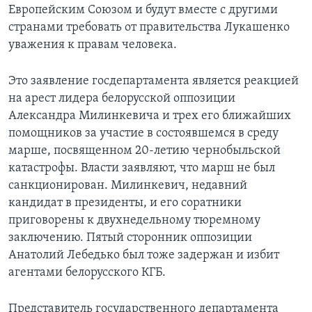
Европейским Союзом и будут вместе с другими
Learning English
странами требовать от правительства Лукашенко
уважения к правам человека.
СОЦИАЛЬНЫЕ СЕТИ
Это заявление госдепартамента является реакцией
на арест лидера белорусской оппозиции
Александра Милинкевича и трех его ближайших
Языки
помощников за участие в состоявшемся в среду
марше, посвященном 20-летию чернобыльской
катастрофы. Власти заявляют, что марш не был
санкционирован. Милинкевич, недавний
кандидат в президенты, и его соратники
приговорены к двухнедельному тюремному
заключению. Пятый сторонник оппозиции
Анатолий Лебедько был тоже задержан и избит
агентами белорусского КГБ.
Представитель государственного департамента