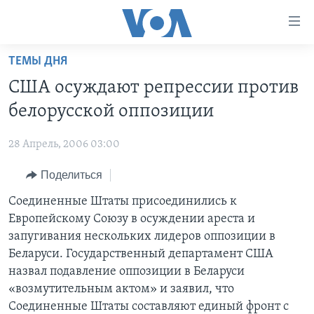
Линки
доступности
Перейти
ТЕМЫ ДНЯ
на
ГЛАВНОЕ
США осуждают репрессии против
основной
ПРОГРАММЫ
контент
белорусской оппозиции
ПРОЕКТЫ
Перейти
АМЕРИКА
к
28 Апрель, 2006 03:00
ЭКСПЕРТИЗА
НОВОСТИ ЗА МИНУТУ
УЧИМ АНГЛИЙСКИЙ
основной
Поделиться
ИНТЕРВЬЮ
ИТОГИ
НАША АМЕРИКАНСКАЯ ИСТОРИЯ
навигации
Перейти
ФАКТЫ ПРОТИВ ФЕЙКОВ
Соединенные Штаты присоединились к
ПОЧЕМУ ЭТО ВАЖНО?
А КАК В АМЕРИКЕ?
в
Европейскому Союзу в осуждении ареста и
ЗА СВОБОДУ ПРЕССЫ
ДИСКУССИЯ VOA
АРТЕФАКТЫ
поиск
запугивания нескольких лидеров оппозиции в
УЧИМ АНГЛИЙСКИЙ
ДЕТАЛИ
АМЕРИКАНСКИЕ ГОРОДКИ
Беларуси. Государственный департамент США
назвал подавление оппозиции в Беларуси
ВИДЕО
НЬЮ-ЙОРК NEW YORK
ТЕСТЫ
«возмутительным актом» и заявил, что
ПОДПИСКА НА НОВОСТИ
АМЕРИКА. БОЛЬШОЕ ПУТЕШЕСТВИЕ
Соединенные Штаты составляют единый фронт с