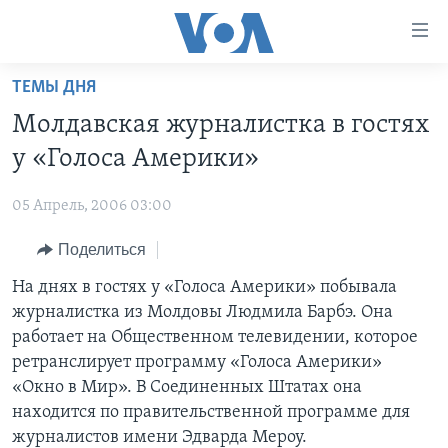
Линки
доступности
Перейти
ТЕМЫ ДНЯ
на
ГЛАВНОЕ
Молдавская журналистка в гостях
основной
ПРОГРАММЫ
контент
у «Голоса Америки»
ПРОЕКТЫ
Перейти
АМЕРИКА
к
05 Апрель, 2006 03:00
ЭКСПЕРТИЗА
НОВОСТИ ЗА МИНУТУ
УЧИМ АНГЛИЙСКИЙ
основной
Поделиться
ИНТЕРВЬЮ
ИТОГИ
НАША АМЕРИКАНСКАЯ ИСТОРИЯ
навигации
Перейти
ФАКТЫ ПРОТИВ ФЕЙКОВ
На днях в гостях у «Голоса Америки» побывала
ПОЧЕМУ ЭТО ВАЖНО?
А КАК В АМЕРИКЕ?
в
журналистка из Молдовы Людмила Барбэ. Она
ЗА СВОБОДУ ПРЕССЫ
ДИСКУССИЯ VOA
АРТЕФАКТЫ
поиск
работает на Общественном телевидении, которое
УЧИМ АНГЛИЙСКИЙ
ДЕТАЛИ
АМЕРИКАНСКИЕ ГОРОДКИ
ретранслирует программу «Голоса Америки»
«Окно в Мир». В Соединенных Штатах она
ВИДЕО
НЬЮ-ЙОРК NEW YORK
ТЕСТЫ
находится по правительственной программе для
ПОДПИСКА НА НОВОСТИ
АМЕРИКА. БОЛЬШОЕ ПУТЕШЕСТВИЕ
журналистов имени Эдварда Мероу.