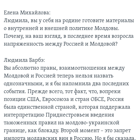
Learning English
Елена Михайлова:
Людмила, вы у себя на родине готовите материалы
СОЦИАЛЬНЫЕ СЕТИ
о внутренней и внешней политике Молдовы.
Почему, на ваш взгляд, в последнее время возросла
напряженность между Россией и Молдовой?
Языки
Людмила Барбэ:
Вы абсолютно правы, взаимоотношения между
Молдовой и Россией теперь нельзя назвать
однозначными, и я бы напомнила два последних
события. Прежде всего, тот факт, что, вопреки
позиции США, Евросоюза и стран ОБСЕ, Россия
была единственной страной, которая поддержала
интерпретацию Приднестровьем введения
таможенных правил на молдово-украинской
границе, как блокаду. Второй момент – это запрет
импорта молдавских вин в Россию. Но я бы сказала,