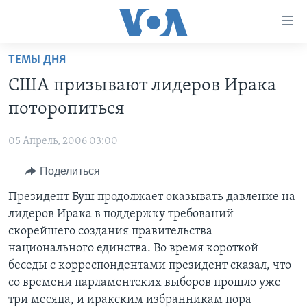
Линки
доступности
Перейти
ТЕМЫ ДНЯ
на
ГЛАВНОЕ
США призывают лидеров Ирака
основной
ПРОГРАММЫ
контент
поторопиться
ПРОЕКТЫ
Перейти
АМЕРИКА
к
05 Апрель, 2006 03:00
ЭКСПЕРТИЗА
НОВОСТИ ЗА МИНУТУ
УЧИМ АНГЛИЙСКИЙ
основной
Поделиться
ИНТЕРВЬЮ
ИТОГИ
НАША АМЕРИКАНСКАЯ ИСТОРИЯ
навигации
Перейти
ФАКТЫ ПРОТИВ ФЕЙКОВ
Президент Буш продолжает оказывать давление на
ПОЧЕМУ ЭТО ВАЖНО?
А КАК В АМЕРИКЕ?
в
лидеров Ирака в поддержку требований
ЗА СВОБОДУ ПРЕССЫ
ДИСКУССИЯ VOA
АРТЕФАКТЫ
поиск
скорейшего создания правительства
УЧИМ АНГЛИЙСКИЙ
ДЕТАЛИ
АМЕРИКАНСКИЕ ГОРОДКИ
национального единства. Во время короткой
беседы с корреспондентами президент сказал, что
ВИДЕО
НЬЮ-ЙОРК NEW YORK
ТЕСТЫ
со времени парламентских выборов прошло уже
ПОДПИСКА НА НОВОСТИ
АМЕРИКА. БОЛЬШОЕ ПУТЕШЕСТВИЕ
три месяца, и иракским избранникам пора