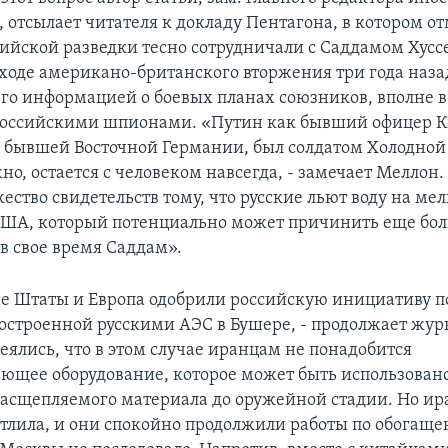
, отсылает читателя к докладу Пентагона, в котором от
ийской разведки тесно сотрудничали с Саддамом Хус
 ходе американо-британского вторжения три года наза
его информацией о боевых планах союзников, вполне 
российскими шпионами. «Путин как бывший офицер К
 бывшей Восточной Германии, был солдатом Холодной
но, остается с человеком навсегда, - замечает Меллон.
ество свидетельств тому, что русские льют воду на ме
США, который потенциально может причинить еще бо
в свое время Саддам».
 Штаты и Европа одобрили российскую инициативу п
построенной русскими АЭС в Бушере, - продолжает журн
еялись, что в этом случае иранцам не понадобится
ющее оборудование, которое может быть использовано
асщепляемого материала до оружейной стадии. Но ир
атлила, и они спокойно продолжили работы по обогащ