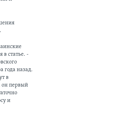
ешения
.
краинские
в статье. -
овского
а года назад.
ут в
х он первый
таточно
су и