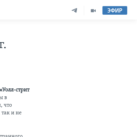
ЭФИР
г.
«Уолл-стрит
ы в
, что
 так и не
странного