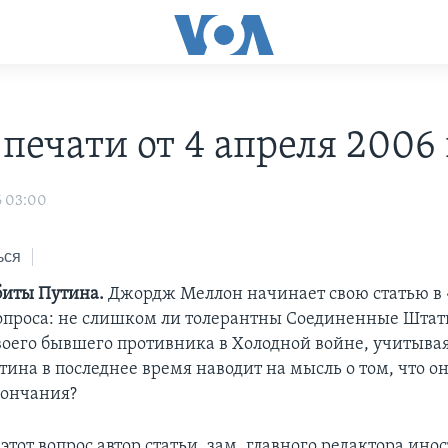
печати от 4 апреля 2006 
6 03:00
ься
биты Путина.
Джордж Меллон начинает свою статью в
опроса: не слишком ли толерантны Соединенные Штат
оего бывшего противника в Холодной войне, учитывая
ина в последнее время наводит на мысль о том, что он
кончания?
 этот вопрос автор статьи, зам. главного редактора ино