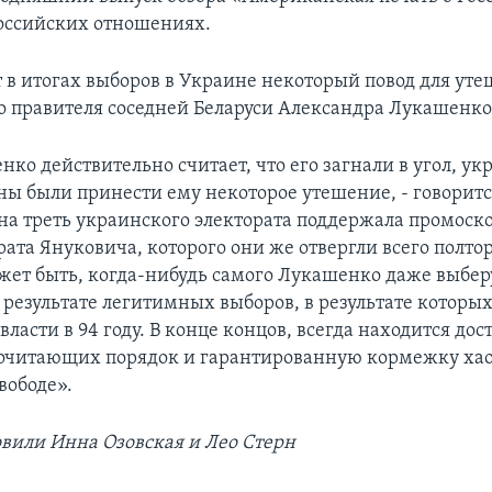
оссийских отношениях.
 в итогах выборов в Украине некоторый повод для ут
о правителя соседней Беларуси Александра Лукашенко
ко действительно считает, что его загнали в угол, у
ы были принести ему некоторое утешение, - говорится 
дна треть украинского электората поддержала промоск
ата Януковича, которого они же отвергли всего полтор
ожет быть, когда-нибудь самого Лукашенко даже выбер
 результате легитимных выборов, в результате которы
власти в 94 году. В конце концов, всегда находится дос
очитающих порядок и гарантированную кормежку хао
вободе».
овили Инна Озовская и Лео Стерн