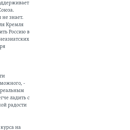
поддерживает
Союза.
 не знает.
ля Кремля
ить Россию в
днеазиатских
аря
ти
можного, -
с реальным
гче ладить с
ной радости
курса на