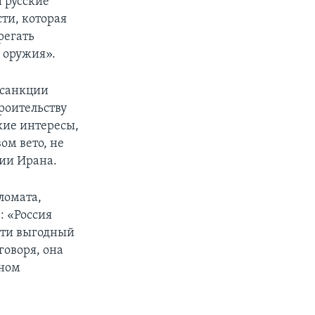
 русские
ти, которая
регать
 оружия».
й санкции
роительству
кие интересы,
ом вето, не
ии Ирана.
ломата,
: «Россия
ести выгодный
говоря, она
нном