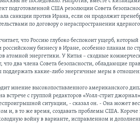
 Москвы не последовало. Напротив, вместе с китайцами
ект подготовленной США резолюции Совета безопаснос
ала санкции против Ирана, если он продолжит пренеб
тельствами по договору о нераспространении ядерного
считает, что Россию глубоко беспокоит ущерб, которы
и российскому бизнесу в Иране, особенно планам по ст
ов атомной энергетики. У Китая – сходные коммерчес
т, что два члена Совета безопасности, обладающие прав
ы поддержать какие-либо энергичные меры в отношен
дит мнение высокопоставленного американского дип
на встрече с группой редакторов «Уолл-стрит джорнал»
беспроигрышной ситуации, - сказал он. - Она может в
ом и, в то же время, создавать проблемы США. Короче 
холодную войну в варианте, исправленном и дополне