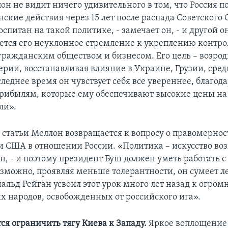
н не видит ничего удивительного в том, что Россия 
ские действия через 15 лет после распада Советского 
спитан на такой политике, - замечает он, - и другой он
ется его неуклонное стремление к укреплению контро
 гражданским обществом и бизнесом. Его цель – возрод
ерии, восстанавливая влияние в Украине, Грузии, сре
следнее время он чувствует себя все увереннее, благод
рибылям, которые ему обеспечивают высокие цены на
ли».
 статьи Меллон возвращается к вопросу о правомернос
и США в отношении России. «Политика – искусство воз
н, - и поэтому президент Буш должен уметь работать 
озможно, проявляя меньше толерантности, он сумеет ле
альд Рейган усвоил этот урок много лет назад к огром
 народов, освобожденных от российского ига».
ся ограничить тягу Киева к Западу.
Яркое воплощение 