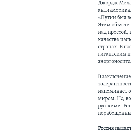
Джордж Мелло
антиамерикан
«Путин был во
Этим объясня
над прессой,
качестве имп
странах. В по
гигантским п
энергоносите
В заключение
толерантност
напоминает о
миром. Но, в
русскими. Рон
порабощенных
Россия пытает