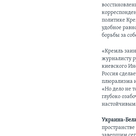
восстановлен
корреспонде
политике Крем
удобное равн
борьбы за со
«Кремль заин
журналисту р
киевского Ин
Россия сделае
плюрализма и
«Но дело не т
глубоко озаб
настойчивым 
Украина-Бела
пространстве
завершим сег