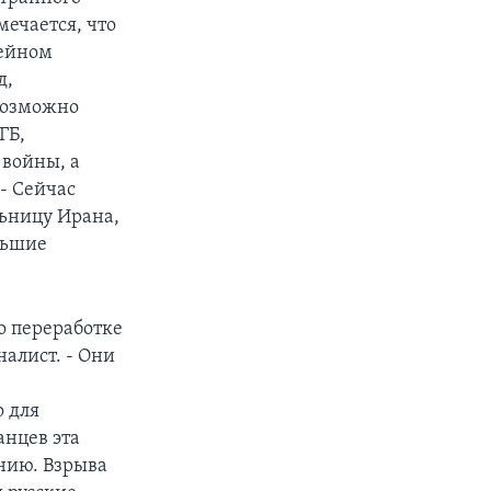
мечается, что
сейном
д,
возможно
ГБ,
 войны, а
 - Сейчас
льницу Ирана,
льшие
о переработке
алист. - Они
 для
анцев эта
ению. Взрыва