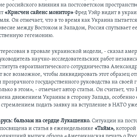
ие российского влияния на постсоветском пространств
нт
«Крисчен сайенс монитор»
Фред Уэйр видит в укра
ля. Он отмечает, что в то время как Украина пытаетс
овесие между Востоком и Западом, Россия спутывает ее
бственную гегемонию.
тересован в провале украинской модели, - сказал ам
уководитель научно-исследовательских работ независ
ститута евроатлантического сотрудничества Александ
т все возможное, чтобы ликвидировать этот образец о
 прозрачного государственного руководства на своей 
олько в этом», - отмечает автор статьи. Он считает, что
очена движением Украины в сторону Запада, особенно 
стремлением подать заявку на вступление в НАТО уже 
русь: бальзам на сердце Лукашенко.
Ситуации на пост
 посвящена и статья в еженедельнике
«Тайм»,
которой
одняшний выпуск обзора «Американская печать о Рос