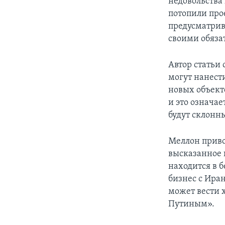
недовольства
потопили про
предусматрив
своими обяза
Автор статьи 
могут нанест
новых объект
и это означае
будут склонн
Меллон приво
высказанное 
находится в 
бизнес с Иран
может вести 
Путиным».