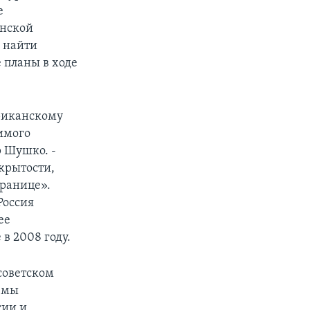
е
инской
я найти
 планы в ходе
ериканскому
имого
р Шушко. -
ткрытости,
границе».
 Россия
ее
в 2008 году.
советском
 мы
сии и