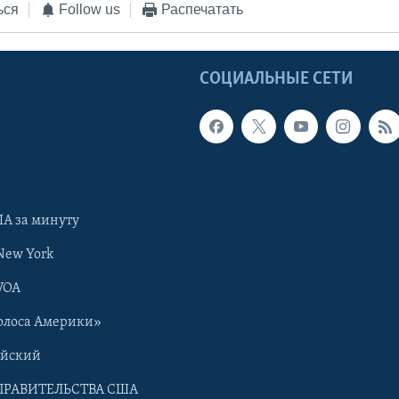
ься
Follow us
Распечатать
Ы
СОЦИАЛЬНЫЕ СЕТИ
А за минуту
New York
VOA
олоса Америки»
ийский
ПРАВИТЕЛЬСТВА США