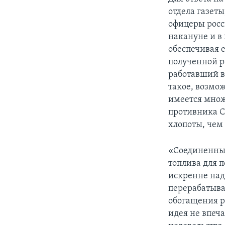
отдела газеты
офицеры росс
накануне и в
обеспечивая 
полученной 
работавший в
такое, возмож
имеется множ
противника 
хлопоты, чем 
«Соединенные
топлива для 
искренне над
перерабатыва
обогащения р
идея не впеч