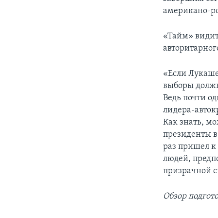
американо-р
«Тайм» видит
авторитарног
«Если Лукашен
выборы должн
Ведь почти о
лидера-автокр
Как знать, м
президенты в
раз пришел к 
людей, предп
призрачной с
Обзор подгот