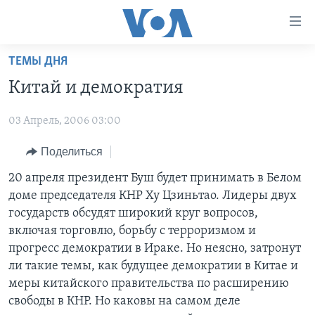
Линки
доступности
Перейти
ТЕМЫ ДНЯ
на
ГЛАВНОЕ
Китай и демократия
основной
ПРОГРАММЫ
контент
03 Апрель, 2006 03:00
ПРОЕКТЫ
Перейти
АМЕРИКА
к
ЭКСПЕРТИЗА
Поделиться
НОВОСТИ ЗА МИНУТУ
УЧИМ АНГЛИЙСКИЙ
основной
ИНТЕРВЬЮ
ИТОГИ
НАША АМЕРИКАНСКАЯ ИСТОРИЯ
20 апреля президент Буш будет принимать в Белом
навигации
доме председателя КНР Ху Цзиньтао. Лидеры двух
Перейти
ФАКТЫ ПРОТИВ ФЕЙКОВ
ПОЧЕМУ ЭТО ВАЖНО?
А КАК В АМЕРИКЕ?
государств обсудят широкий круг вопросов,
в
ЗА СВОБОДУ ПРЕССЫ
ДИСКУССИЯ VOA
АРТЕФАКТЫ
включая торговлю, борьбу с терроризмом и
поиск
прогресс демократии в Ираке. Но неясно, затронут
УЧИМ АНГЛИЙСКИЙ
ДЕТАЛИ
АМЕРИКАНСКИЕ ГОРОДКИ
ли такие темы, как будущее демократии в Китае и
ВИДЕО
НЬЮ-ЙОРК NEW YORK
ТЕСТЫ
меры китайского правительства по расширению
свободы в КНР. Но каковы на самом деле
ПОДПИСКА НА НОВОСТИ
АМЕРИКА. БОЛЬШОЕ ПУТЕШЕСТВИЕ