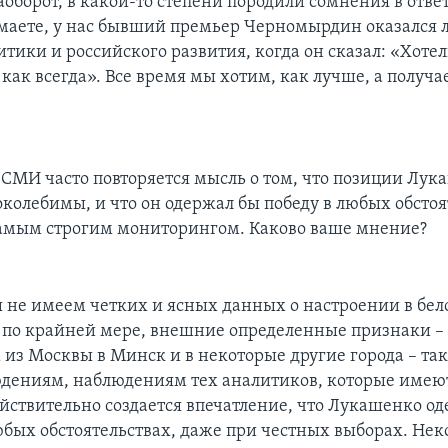
аоборот, в какой-то степени породили сомнения в отве
маете, у нас бывший премьер Черномырдин оказался
тики и российского развития, когда он сказал: «Хотел
 как всегда». Все время мы хотим, как лучше, а получа
 СМИ часто повторяется мысль о том, что позиции Лук
околебимы, и что он одержал бы победу в любых обстоя
амым строгим мониторингом. Каково ваше мнение?
ы не имеем четких и ясных данных о настроении в бел
, по крайней мере, внешние определенные признаки –
из Москвы в Минск и в некоторые другие города – так 
ениям, наблюдениям тех аналитиков, которые имеют
ействительно создается впечатление, что Лукашенко о
юбых обстоятельствах, даже при честных выборах. Не