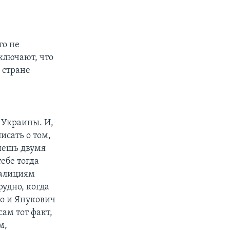
то не
ключают, что
 стране
 Украины. И,
исать о том,
шешь двумя
ебе тогда
оалициям
рудно, когда
то и Янукович
ам тот факт,
м,