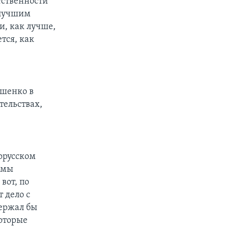
тственности
 лучшим
и, как лучше,
ется, как
ашенко в
тельствах,
орусском
 мы
вот, по
 дело с
держал бы
которые