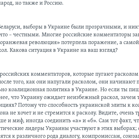
арод, но также и Россию.
 Беларуси, выборы в Украине были прозрачными, и ник
 что – честными. Многие российские комментаторы за
 «оранжевая революция» потерпела поражение, а самой
ол. Какова ситуация в Украине на ваш взгляд?
 российских комментаторов, которые пугают расколом
осле того, как они напугали расколом, они начинают п
ьно коалиционная политика в Украине. Но если ты пи
нее, что Украину ожидает неизбежный раскол, зачем т
лициях? Потому что способность украинской элиты к к
 она не хочет и не стремится к расколу. Видите, очень т
е и миф, иногда соединить «а» и «б». Сам тот факт, ч
итические лидеры Украины участвуют в этих выборах; с
мятся к различного рода диалогу, компромиссам, союза