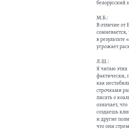
белорусский н
М.Б.:
В отличие от
сомневается,
в результате
угрожает раск
Л.Ш.:
Я читаю этих
фактически, п
как нестабил
строчками ра
писать о коа
означает, что
создаешь клиш
и другие пол
что они стре