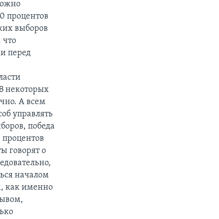
можно
20 процентов
ских выборов
 что
ки перед
ласти
 В некоторых
чно. А всем
соб управлять
ыборов, победа
0 процентов
ы говорят о
ледовательно,
ться началом
м, как именно
рывом,
лько