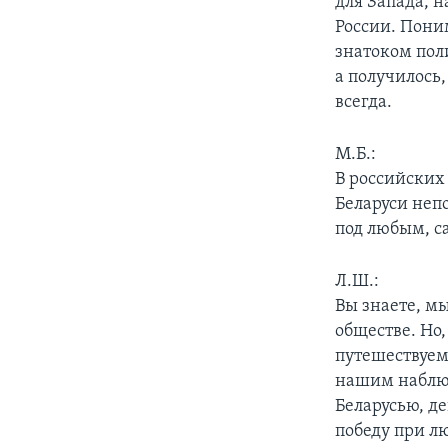
для Запада, н
России. Пони
знатоком поли
а получилось,
всегда.
М.Б.:
В российских
Беларуси неп
под любым, с
Л.Ш.:
Вы знаете, м
обществе. Но
путешествуем 
нашим наблюд
Беларусью, д
победу при л