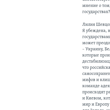
мнение о том,
государствах
Лилия Шевцо
Я убеждена, 
государствам
может преодо
– Украину, Бе
которые проис
дестабилизаци
что российск
самосохранен
мифов и клиш
команде адек
происходят р
и Киевом, кот
мир и Европу