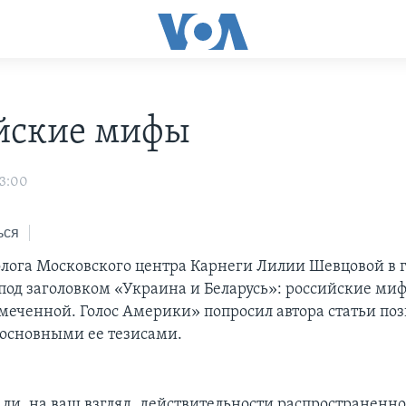
йские мифы
03:00
ься
олога Московского центра Карнеги Лилии Шевцовой в г
под заголовком «Украина и Беларусь»: российские ми
амеченной. Голос Америки» попросил автора статьи по
 основными ее тезисами.
 ли, на ваш взгляд, действительности распространенно