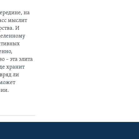
середине, на
асс мыслит
рства. И
еделенному
уктивных
енно,
о – эта элита
де хранит
 вряд ли
 может
зии.