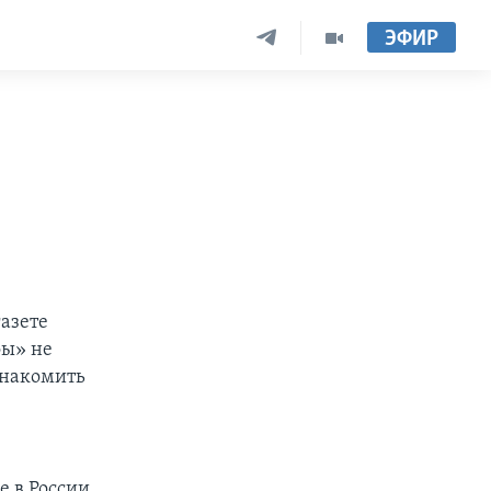
ЭФИР
азете
фы» не
знакомить
е в России