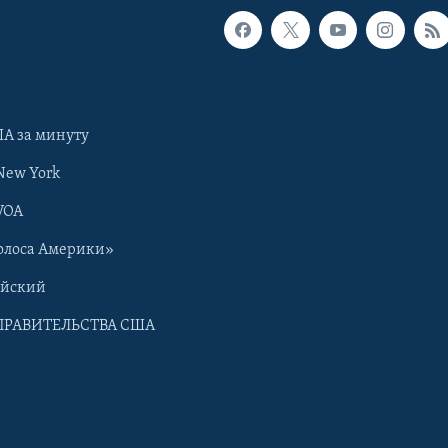
А за минуту
New York
VOA
олоса Америки»
ийский
ПРАВИТЕЛЬСТВА США