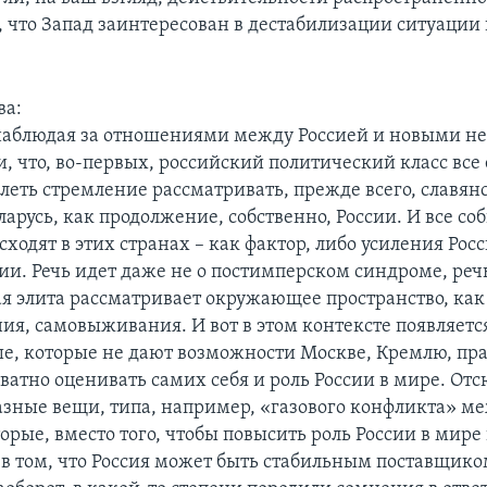
 что Запад заинтересован в дестабилизации ситуации 
?
ва:
наблюдая за отношениями между Россией и новыми 
и, что, во-первых, российский политический класс все
леть стремление рассматривать, прежде всего, славян
ларусь, как продолжение, собственно, России. И все со
ходят в этих странах – как фактор, либо усиления Росс
и. Речь идет даже не о постимперском синдроме, речь
ая элита рассматривает окружающее пространство, как
ия, самовыживания. И вот в этом контексте появляетс
е, которые не дают возможности Москве, Кремлю, пр
ватно оценивать самих себя и роль России в мире. Отс
азные вещи, типа, например, «газового конфликта» м
орые, вместо того, чтобы повысить роль России в мире
 в том, что Россия может быть стабильным поставщик