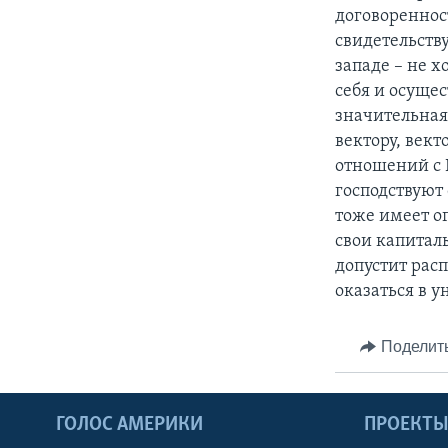
договореннос
свидетельству
западе – не 
себя и осущес
значительная
вектору, век
отношений с Р
господствуют 
тоже имеет о
свои капиталы
допустит рас
оказаться в 
Поделит
ГОЛОС АМЕРИКИ
ПРОЕКТ