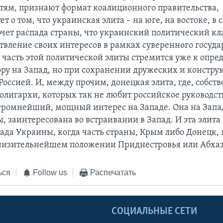
тям, признают формат коалиционного правительства,
ет о том, что украинская элита – на юге, на востоке, в 
хочет распада страны, что украинский политический кл
твление своих интересов в рамках суверенного госуда
 часть этой политической элиты стремится уже к опр
тору на Запад, но при сохранении дружеских и констр
оссией. И, между прочим, донецкая элита, где, собств
олигархи, которых так не любит российское руководств
громнейший, мощный интерес на Западе. Она на Запа
, заинтересована во встраивании в Запад. И эта элита
пада Украины, когда часть страны, Крым либо Донецк,
унизительнейшем положении Приднестровья или Абха
ься
Follow us
Распечатать
Ы
СОЦИАЛЬНЫЕ СЕТИ