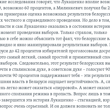
кие исследования говорят, что Лукашенко вполне воз
0, возможно 60 процентов, а Милинкевич получил бы 
ова примерная оценка возможных результатов белорус
х честного и справедливого проведения. Но дело в том,
власти и сам Лукашенко оказались в состоянии истери
 момент проведения выборов. Только страхом, только
ю в себе можно объяснить тот факт, что белорусские в
евидно и явно манипулировали результатами выборов.
руси до 42 процентов избирателей проголосовали досро
о это самый легкий, самый простой и примитивный спо
выборов. Следовательно, этот результат белорусских в
ти в сталинском духе, в советском духе – голосуют 9
почти 90 процентов поддерживают тебя – эти результат
шняя власть в Беларуси ощущает неустойчивость. А, с
чень легко может оказаться «пирровой». А может оказа
нного сползания режима в пропасть. Вопрос лишь в то
 завершится эта история Лукашенко – стагнацией, вз
вопрос очень серьезный. И он должен волновать не то