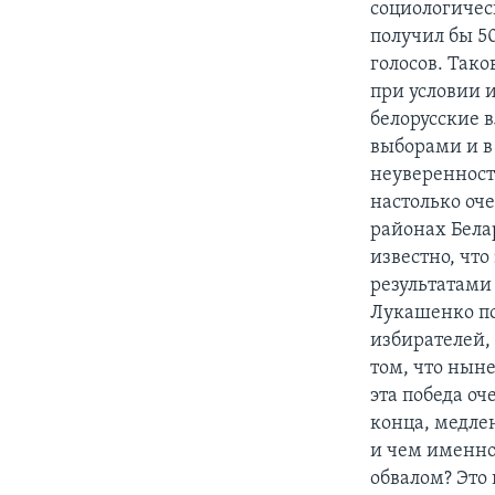
социологичес
получил бы 5
голосов. Так
при условии и
белорусские 
выборами и в
неуверенность
настолько оч
районах Бела
известно, чт
результатами 
Лукашенко поч
избирателей, 
том, что ныне
эта победа о
конца, медле
и чем именно
обвалом? Это 