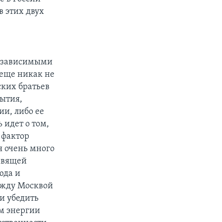
в этих двух
независимыми
 еще никак не
ских братьев
бытия,
ии, либо ее
 идет о том,
 фактор
я очень много
авящей
юда и
ежду Москвой
 и убедить
ом энергии