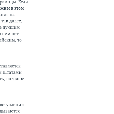
краинцы. Если
ужны в этом
ания на
 так далее,
 не лучшим
в нем нет
ийским, то
ставляется
и Штатами
ть, на явное
 вступлении
адываются