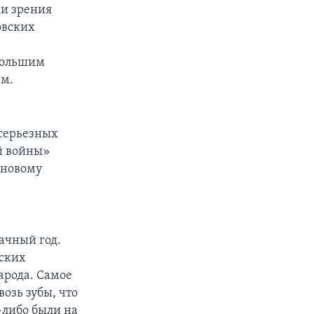
ки зрения
овских
большим
ем.
 серьезных
ой войны»
 новому
ачный год.
тских
арода. Самое
возь зубы, что
-либо были на