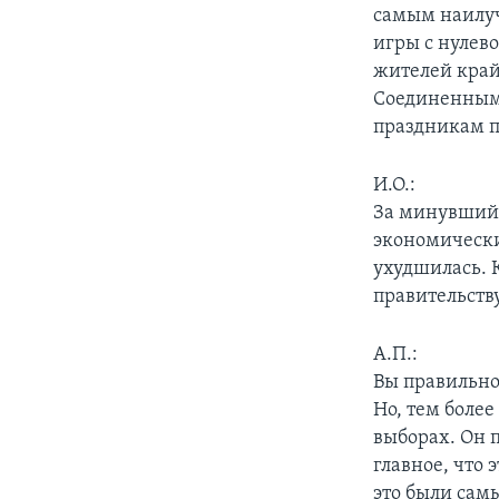
самым наилуч
игры с нулев
жителей край
Соединенными
праздникам п
И.О.:
За минувший 
экономически
ухудшилась. 
правительств
А.П.:
Вы правильно
Но, тем боле
выборах. Он 
главное, что 
это были сам