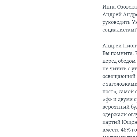
Инна Озовска
Андрей Андре
руководить Ук
социалистам?
Андрей Пион
Вы помните, 
перед обедом
не читать с 
освещающей у
с заголовкам
пост», самой 
«ф» и двумя 
вероятный б
одержали огл
партий Ющенк
вместе 45% г