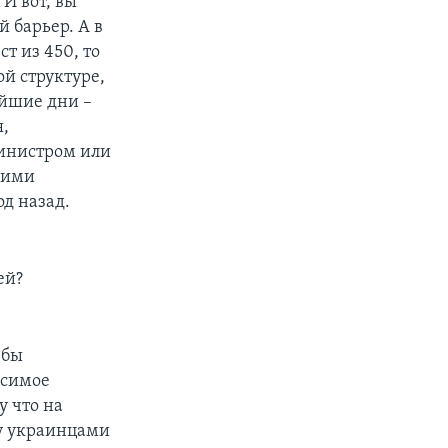
И вот, вы
 барьер. А в
т из 450, то
ой структуре,
айшие дни –
я,
министром или
кими
д назад.
ей?
 бы
исимое
у что на
ду украинцами