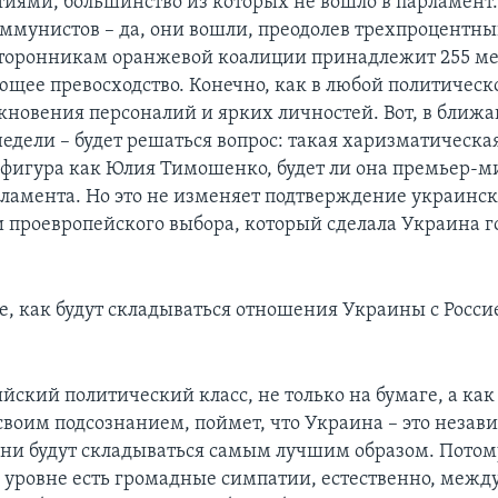
иями, большинство из которых не вошло в парламент. 
ммунистов – да, они вошли, преодолев трехпроцентный
торонникам оранжевой коалиции принадлежит 255 мес
ющее превосходство. Конечно, как в любой политическ
кновения персоналий и ярких личностей. Вот, в ближ
едели – будет решаться вопрос: такая харизматическа
фигура как Юлия Тимошенко, будет ли она премьер-
ламента. Но это не изменяет подтверждение украинс
 проевропейского выбора, который сделала Украина го
ае, как будут складываться отношения Украины с Росси
ийский политический класс, не только на бумаге, а как
своим подсознанием, поймет, что Украина – это незав
 они будут складываться самым лучшим образом. Потом
 уровне есть громадные симпатии, естественно, меж