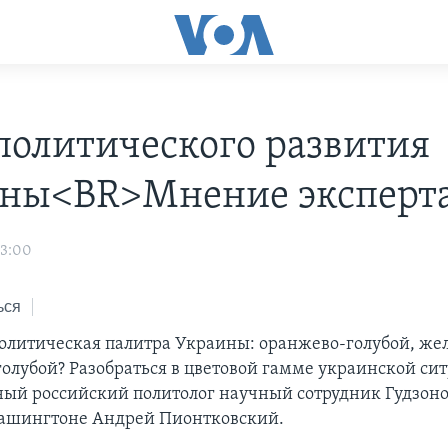
политического развития
ны<BR>Мнение эксперт
03:00
ься
политическая палитра Украины: оранжево-голубой, же
голубой? Разобраться в цветовой гамме украинской си
ый российский политолог научный сотрудник Гудзоно
Вашингтоне Андрей Пионтковский.