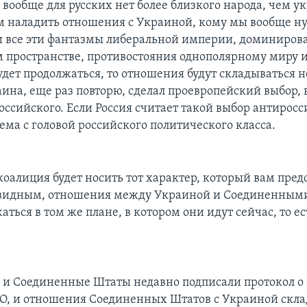
 вообще для русских нет более близкого народа, чем у
 наладить отношения с Украиной, кому мы вообще н
и все эти фантазмы либеральной империи, доминиров
м пространстве, противостояния однополярному миру и
будет продолжаться, то отношения будут складываться
ина, еще раз повторю, сделал проевропейский выбор, 
оссийского. Если Россия считает такой выбор антиросс
ема с головой российского политического класса.
коалиция будет носить тот характер, который вам пред
евидным, отношения между Украиной и Соединенным
аться в том же плане, в котором они идут сейчас, то ес
 и Соединенные Штаты недавно подписали протокол о
О, и отношения Соединенных Штатов с Украиной скл