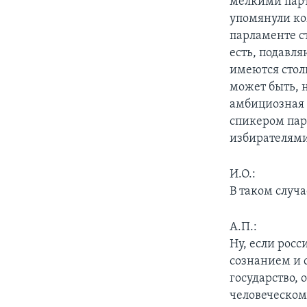
мелкими парт
упомянули ко
парламенте с
есть, подавля
имеются стол
может быть, н
амбициозная 
спикером пар
избирателями
И.О.:
В таком случ
А.П.:
Ну, если росс
сознанием и 
государство,
человеческом