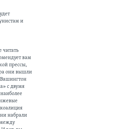
удет
мунистам и
е читать
комендует вам
кой прессы,
ера они вышли
 «Вашингтон
ра» с двумя
 наиболее
анжевые
 коалиция
Они набрали
 между