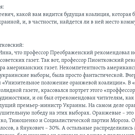
я:
евич, какой вам видится будущая коалиция, которая б
раиной, и, в частности, найдется ли в ней место ком
тковский:
Инна, что профессор Преображенский рекомендовал н
 советских газет. Так вот, профессор Пионтковский ре
утра американских газет. Некомпетентность американс
краинские выборы, была просто фантастической. Вч
и «Унизительное положение оранжевой коалиции». В
солидной газете, красовался портрет этого «проффессо
судимостями, и он был отрекомендован читателям, как
удущий премьер-министр Украины. На самом деле ор
ушительную победу на этих выборах. Оранжевые – это
о, Тимошенко и Социалистической партии Мороза. 
олосов, а Янукович – 30%. А остальные распределились