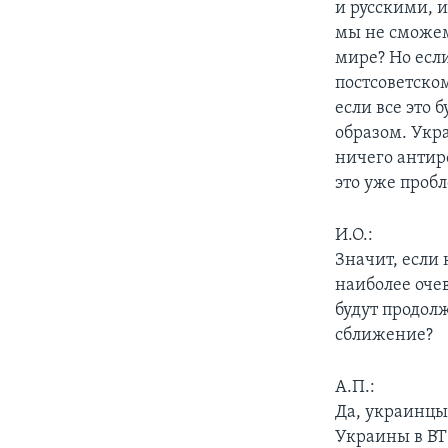
и русскими, и
мы не сможем
мире? Но есл
постсоветско
если все это 
образом. Укра
ничего антир
это уже пробл
И.О.:
Значит, если 
наиболее оч
будут продолж
сближение?
А.П.:
Да, украинцы
Украины в ВТ