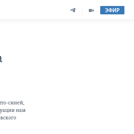
ЭФИР
а
лто-синей,
туации нам
вского