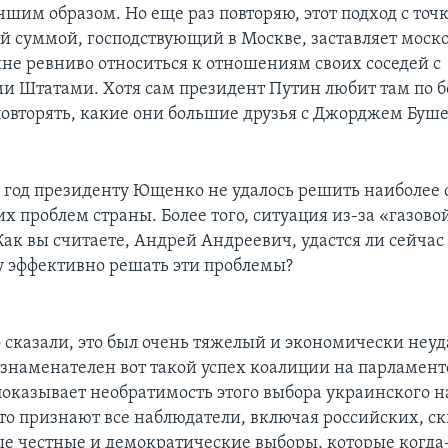
шим образом. Но еще раз повторяю, этот подход с точ
ой суммой, господствующий в Москве, заставляет моск
не ревниво относиться к отношениям своих соседей с
 Штатами. Хотя сам президент Путин любит там по 
овторять, какие они большие друзья с Джорджем Буш
год президенту Ющенко не удалось решить наиболее
х проблем страны. Более того, ситуация из-за «газов
Как вы считаете, Андрей Андреевич, удастся ли сейчас
у эффективно решать эти проблемы?
 сказали, это был очень тяжелый и экономически неуд
е знаменателен вот такой успех коалиции на парламен
показывает необратимость этого выбора украинского н
это признают все наблюдатели, включая российских, ск
ые честные и демократические выборы, которые когда