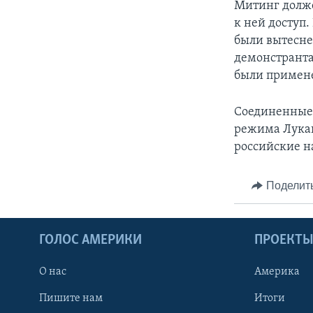
Митинг долже
к ней доступ
были вытесне
демонстранта
были примен
Соединенные 
режима Лукаш
российские н
Поделит
ГОЛОС АМЕРИКИ
ПРОЕКТ
О нас
Америка
Пишите нам
Итоги