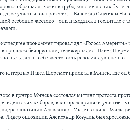
городка обращались очень грубо, многие из них были и
, двое участников протестов – Вячеслав Сивчик и Ни
ией особенно жестоко – они находятся в госпитале с ч
равами.
оисшедшее прокомментировал для «Голоса Америки» 
а в прошлом белорусский, тележурналист Павел Шерем
аз испытывал на себе жестокость режима Лукашенко.
ого интервью Павел Шеремет приехал в Минск, где он 
сквере в центре Минска состоялся митинг протеста прот
президентских выборов, в котором приняли участие ты
лидера оппозиции Александра Милинкевича. Милиция
в. Лидер оппозиции Александр Козулин был арестован