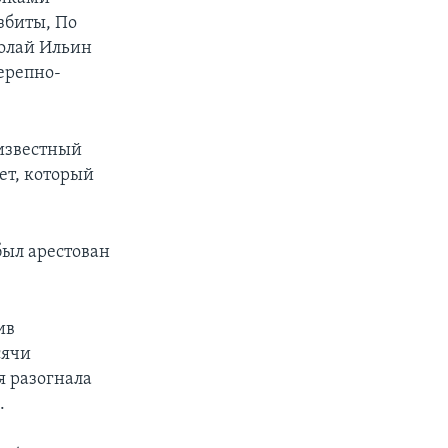
збиты, По
колай Ильин
ерепно-
известный
ет, который
был арестован
ив
сячи
 разогнала
.