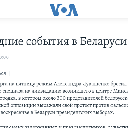
дние события в Беларуси
03:00
ься
верга на пятницу режим Александра Лукашенко бросил
 спецназа на ликвидацию возникшего в центре Минс
ородка, в котором около 300 представителей белорусс
кой оппозиции выражали свой протест против фальс
воскресенье в Беларуси президентских выборах.
ству самих задержанных и правозащитников, с участ