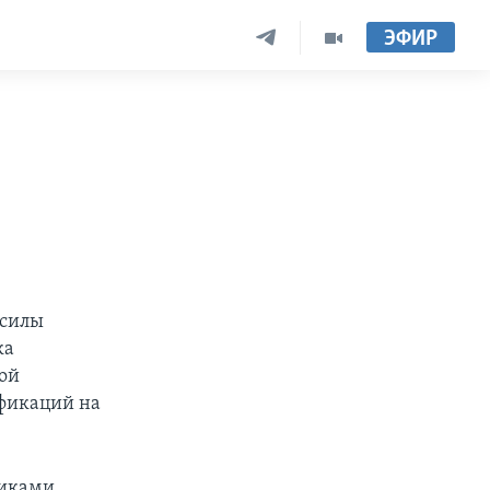
ЭФИР
 силы
ка
кой
ификаций на
никами