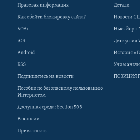
Правовая информация
Детали
Как обойти блокировку сайта?
Новости СШ
VOA+
Нью-Йорк 
iOS
Дискуссия 
Android
История «Г
RSS
Учим англ
Learning English
Подпишитесь на новости
ПОЗИЦИЯ 
Пособие по безопасному пользованию
СОЦИАЛЬНЫЕ СЕТИ
Интернетом
Доступная среда: Section 508
Вакансии
Приватность
Языки