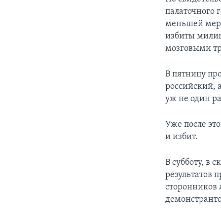
палаточного 
меньшей мере
избиты милиц
мозговыми т
В пятницу пр
российский, 
уж не один р
Уже после эт
и избит.
В субботу, в 
результатов 
сторонников 
демонстранто