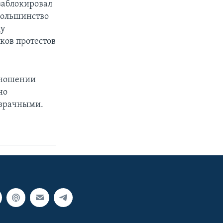
заблокировал
 большинство
ду
ков протестов
тношении
но
озрачными.