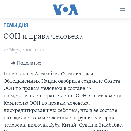
Линки
доступности
Перейти
ТЕМЫ ДНЯ
на
ГЛАВНОЕ
ООН и права человека
основной
ПРОГРАММЫ
контент
22 Март, 2006 03:00
ПРОЕКТЫ
Перейти
АМЕРИКА
к
ЭКСПЕРТИЗА
Поделиться
НОВОСТИ ЗА МИНУТУ
УЧИМ АНГЛИЙСКИЙ
основной
ИНТЕРВЬЮ
ИТОГИ
НАША АМЕРИКАНСКАЯ ИСТОРИЯ
Генеральная Ассамблея Организации
навигации
Объединенных Наций одобрила создание Совета
Перейти
ФАКТЫ ПРОТИВ ФЕЙКОВ
ПОЧЕМУ ЭТО ВАЖНО?
А КАК В АМЕРИКЕ?
ООН по правам человека в составе 47
в
ЗА СВОБОДУ ПРЕССЫ
ДИСКУССИЯ VOA
АРТЕФАКТЫ
представителей стран-членов ООН. Совет заменит
поиск
Комиссию ООН по правам человека,
УЧИМ АНГЛИЙСКИЙ
ДЕТАЛИ
АМЕРИКАНСКИЕ ГОРОДКИ
дискредитировавшую себя тем, что в ее составе
ВИДЕО
НЬЮ-ЙОРК NEW YORK
ТЕСТЫ
находились самые злостные нарушители прав
человека, включая Кубу, Китай, Судан и Зимбабве.
ПОДПИСКА НА НОВОСТИ
АМЕРИКА. БОЛЬШОЕ ПУТЕШЕСТВИЕ