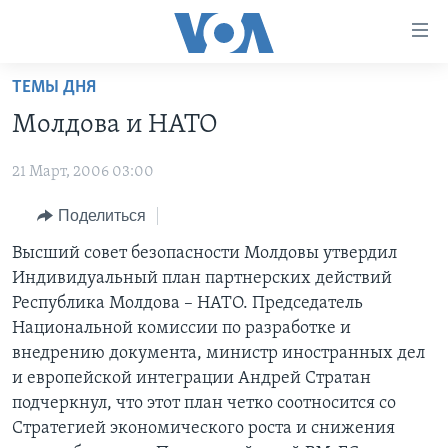
Линки
доступности
Перейти
ТЕМЫ ДНЯ
на
ГЛАВНОЕ
Молдова и НАТО
основной
ПРОГРАММЫ
контент
21 Март, 2006 03:00
ПРОЕКТЫ
Перейти
АМЕРИКА
к
ЭКСПЕРТИЗА
Поделиться
НОВОСТИ ЗА МИНУТУ
УЧИМ АНГЛИЙСКИЙ
основной
ИНТЕРВЬЮ
ИТОГИ
НАША АМЕРИКАНСКАЯ ИСТОРИЯ
Высший совет безопасности Молдовы утвердил
навигации
Индивидуальный план партнерских действий
Перейти
ФАКТЫ ПРОТИВ ФЕЙКОВ
ПОЧЕМУ ЭТО ВАЖНО?
А КАК В АМЕРИКЕ?
Республика Молдова – НАТО. Председатель
в
ЗА СВОБОДУ ПРЕССЫ
ДИСКУССИЯ VOA
АРТЕФАКТЫ
Национальной комиссии по разработке и
поиск
внедрению документа, министр иностранных дел
УЧИМ АНГЛИЙСКИЙ
ДЕТАЛИ
АМЕРИКАНСКИЕ ГОРОДКИ
и европейской интеграции Андрей Стратан
ВИДЕО
НЬЮ-ЙОРК NEW YORK
ТЕСТЫ
подчеркнул, что этот план четко соотносится со
Стратегией экономического роста и снижения
ПОДПИСКА НА НОВОСТИ
АМЕРИКА. БОЛЬШОЕ ПУТЕШЕСТВИЕ