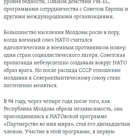
уровня бедности, Планом действий РМ-ЕС,
программами сотрудничества с Советом Европы и
Learning English
другими международными организациями.
СОЦИАЛЬНЫЕ СЕТИ
Большинство населения Молдовы росло в пору,
когда военный союз НАТО считался
идеологическим и военным противником номер
один стран социалистического лагеря. Советская
Языки
пропаганда небезуспешно создавала вокруг НАТО
образ врага. Но после распада СССР отношение
молдаван к Североатлантическому союзу стало
постепенно меняться.
В 94 году, через четыре года после того, как
Республика Молдова обрела независимость, она
присоединилась к НАТОвской программе
«Партнерство во имя мира», став его двенадцатым
членом. Участие в этой программе, в первую