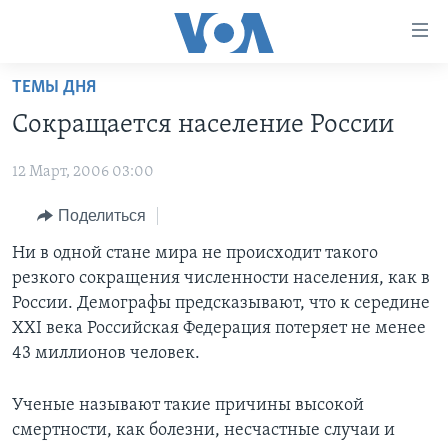
Линки
доступности
Перейти
ТЕМЫ ДНЯ
на
ГЛАВНОЕ
Сокращается население России
основной
ПРОГРАММЫ
контент
12 Март, 2006 03:00
ПРОЕКТЫ
Перейти
АМЕРИКА
к
ЭКСПЕРТИЗА
Поделиться
НОВОСТИ ЗА МИНУТУ
УЧИМ АНГЛИЙСКИЙ
основной
ИНТЕРВЬЮ
ИТОГИ
НАША АМЕРИКАНСКАЯ ИСТОРИЯ
Ни в одной стане мира не происходит такого
навигации
резкого сокращения численности населения, как в
Перейти
ФАКТЫ ПРОТИВ ФЕЙКОВ
ПОЧЕМУ ЭТО ВАЖНО?
А КАК В АМЕРИКЕ?
России. Демографы предсказывают, что к середине
в
ЗА СВОБОДУ ПРЕССЫ
ДИСКУССИЯ VOA
АРТЕФАКТЫ
XXI века Российская Федерация потеряет не менее
поиск
43 миллионов человек.
УЧИМ АНГЛИЙСКИЙ
ДЕТАЛИ
АМЕРИКАНСКИЕ ГОРОДКИ
ВИДЕО
НЬЮ-ЙОРК NEW YORK
ТЕСТЫ
Ученые называют такие причины высокой
смертности, как болезни, несчастные случаи и
ПОДПИСКА НА НОВОСТИ
АМЕРИКА. БОЛЬШОЕ ПУТЕШЕСТВИЕ