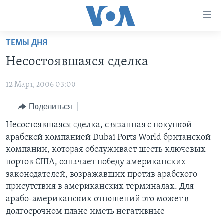
Линки
доступности
Перейти
ТЕМЫ ДНЯ
на
ГЛАВНОЕ
Несостоявшаяся сделка
основной
ПРОГРАММЫ
контент
12 Март, 2006 03:00
ПРОЕКТЫ
Перейти
АМЕРИКА
к
ЭКСПЕРТИЗА
Поделиться
НОВОСТИ ЗА МИНУТУ
УЧИМ АНГЛИЙСКИЙ
основной
ИНТЕРВЬЮ
ИТОГИ
НАША АМЕРИКАНСКАЯ ИСТОРИЯ
Несостоявшаяся сделка, связанная с покупкой
навигации
арабской компанией Dubai Ports World британской
Перейти
ФАКТЫ ПРОТИВ ФЕЙКОВ
ПОЧЕМУ ЭТО ВАЖНО?
А КАК В АМЕРИКЕ?
компании, которая обслуживает шесть ключевых
в
ЗА СВОБОДУ ПРЕССЫ
ДИСКУССИЯ VOA
АРТЕФАКТЫ
портов США, означает победу американских
поиск
законодателей, возражавших против арабского
УЧИМ АНГЛИЙСКИЙ
ДЕТАЛИ
АМЕРИКАНСКИЕ ГОРОДКИ
присутствия в американских терминалах. Для
ВИДЕО
НЬЮ-ЙОРК NEW YORK
ТЕСТЫ
арабо-американских отношений это может в
долгосрочном плане иметь негативные
ПОДПИСКА НА НОВОСТИ
АМЕРИКА. БОЛЬШОЕ ПУТЕШЕСТВИЕ