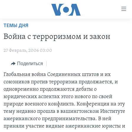
Линки
доступности
Перейти
ТЕМЫ ДНЯ
на
ГЛАВНОЕ
Война с терроризмом и закон
основной
ПРОГРАММЫ
контент
27 Февраль, 2006 03:00
ПРОЕКТЫ
Перейти
АМЕРИКА
к
ЭКСПЕРТИЗА
Поделиться
НОВОСТИ ЗА МИНУТУ
УЧИМ АНГЛИЙСКИЙ
основной
ИНТЕРВЬЮ
ИТОГИ
НАША АМЕРИКАНСКАЯ ИСТОРИЯ
Глобальная война Соединенных штатов и их
навигации
союзников против терроризма продолжается, и
Перейти
ФАКТЫ ПРОТИВ ФЕЙКОВ
ПОЧЕМУ ЭТО ВАЖНО?
А КАК В АМЕРИКЕ?
одновременно продолжаются дебаты о
в
ЗА СВОБОДУ ПРЕССЫ
ДИСКУССИЯ VOA
АРТЕФАКТЫ
юридических аспектах этого нового по своей
поиск
природе военного конфликта. Конференция на эту
УЧИМ АНГЛИЙСКИЙ
ДЕТАЛИ
АМЕРИКАНСКИЕ ГОРОДКИ
тему недавно прошла в вашингтонском Институте
ВИДЕО
НЬЮ-ЙОРК NEW YORK
ТЕСТЫ
американского предпринимательства. В ней
приняли участие видные американские юристы и
ПОДПИСКА НА НОВОСТИ
АМЕРИКА. БОЛЬШОЕ ПУТЕШЕСТВИЕ