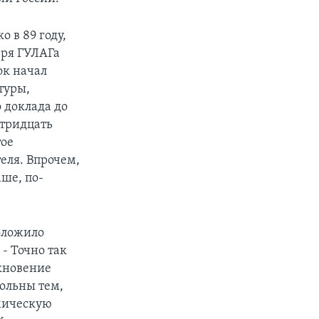
 в 89 году,
геря ГУЛАГа
ок начал
туры,
 доклада до
 тридцать
тое
еля. Впрочем,
ше, по-
оложило
- Точно так
икновение
вольны тем,
мическую