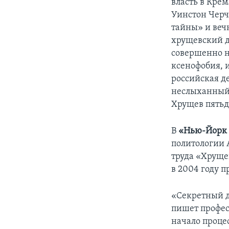
власть в Крем
Уинстон Черчи
тайны» и веч
хрущевский д
совершенно не
ксенофобия, 
российская д
неслыханный 
Хрущев пятьде
В
«Нью-Йорк 
политологии 
труда «Хрущев
в 2004 году 
«Секретный д
пишет профес
начало процес