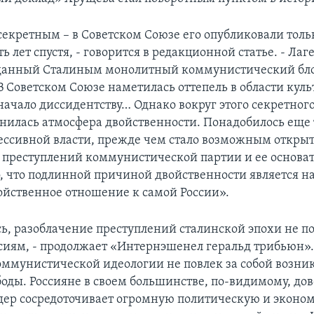
екретным – в Советском Союзе его опубликовали только
ь лет спустя, - говорится в редакционной статье. - Ла
зданный Сталиным монолитный коммунистический бл
В Советском Союзе наметилась оттепель в области куль
ачало диссидентству… Однако вокруг этого секретного
анилась атмосфера двойственности. Понадобилось еще
рессивной власти, прежде чем стало возможным откры
 преступлений коммунистической партии и ее основат
, что подлинной причиной двойственности является на
йственное отношение к самой России».
сь, разоблачение преступлений сталинской эпохи не п
сиям, - продолжает «Интернэшенел геральд трибьюн». 
коммунистической идеологии не повлек за собой возн
боды. Россияне в своем большинстве, по-видимому, до
дер сосредоточивает огромную политическую и эконо