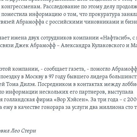
и конгрессменам. Расследование по этому делу продолж
»
поместила информацию о том, что прокуратура занял
вязей Абрамоффа с российскими чиновниками и биз
нает имена двух сотрудников компании «Нафтасиб», с
связи Джек Абрамофф – Александра Кулаковского и 
этой компании, - сообщает газета, - помогло Абрамоф
поездку в Москву в 97 году бывшего лидера большинст
ей Тома Дилэя. Посредником в контактах между лобби
по информации нескольких его партнеров, выступала
 голландская фирма «Вор Хэйсен». За три года – с 200
 ему в качестве гонорара за услуги два миллиона сто 
овил Лео Стерн