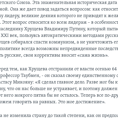
етского Союза. Эта знаменательная историческая дата
ой. Она же дает повод задаться вопросом: как относит
у лидеру, великие деяния которого не приводят к же
 Этот вопрос относится ко всем лидерам – в особеннос
следнику Хрущева Владимиру Путину, который пытае
в XXI век, пользуясь автократическими методами русск
рущев собирался спасти коммунизм, а не уничтожить е
в политике всегда возможны непредвиденные последств
ть русские, свои коррективы вносит «сама жизнь».
ред тем, как Хрущева отстранили от власти осенью 64 
рофессор Таубмен, - он сказал своему единственному
тасу Микояну: «Я сделал главное дело. Разве мог бы 
ну, что он нас больше не устраивает, и поэтому должен
от него мокрого пятна бы не осталось. Теперь все по-др
можем говорить на равных. Это мое достижение».
 не изменила страну до такой степени, как он предпол