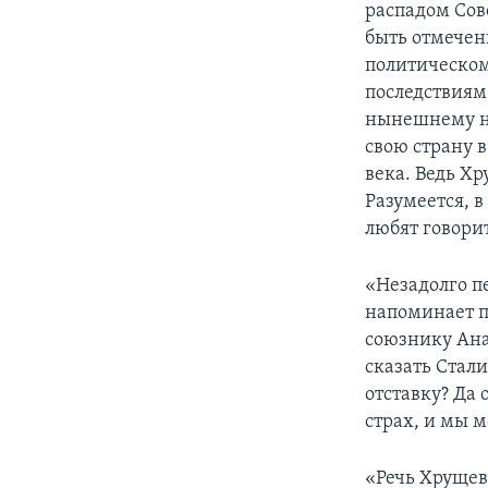
распадом Сов
быть отмеченн
политическом
последствиям.
нынешнему на
свою страну 
века. Ведь Х
Разумеется, 
любят говори
«Незадолго пе
напоминает п
союзнику Анас
сказать Стали
отставку? Да 
страх, и мы 
«Речь Хрущева