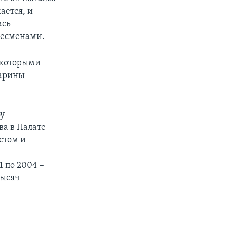
ается, и
ась
несменами.
 которыми
Марины
фу
ва в Палате
стом и
1 по 2004 –
тысяч