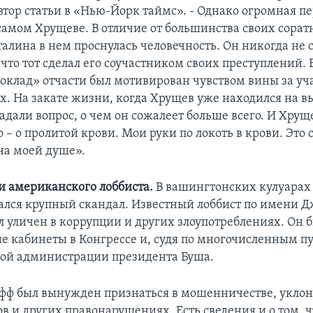
втор статьи в «Нью-Йорк таймс». - Однако огромная п
самом Хрущеве. В отличие от большинства своих сорат
алина в нем проснулась человечность. Он никогда не 
 что тот сделал его соучастником своих преступлений. 
оклад» отчасти был мотивирован чувством вины за уча
х. На закате жизни, когда Хрущев уже находился на
адали вопрос, о чем он сожалеет больше всего. И Хрущ
 – о пролитой крови. Мои руки по локоть в крови. Это
на моей душе».
и американского лоббиста.
В вашингтонских кулуарах 
ался крупный скандал. Известный лоббист по имени 
 уличен в коррупции и других злоупотреблениях. Он б
е кабинеты в Конгрессе и, судя по многочисленным п
амой администрации президента Буша.
ф был вынужден признаться в мошенничестве, уклон
в и других правонарушениях. Есть сведения и о том, ч