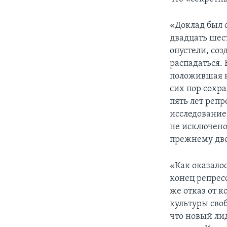
«Доклад был с
двадцать шест
опустели, со
распадаться. 
положившая н
сих пор сохр
пять лет реп
исследование
не исключено
прежнему дво
«Как оказало
конец репрес
же отказ от 
культуры сво
что новый ли