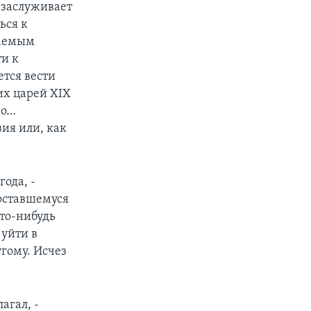
 заслуживает
ься к
лаемым
ти к
тся вести
их царей XIX
го…
ия или, как
года, -
 оставшемуся
кто-нибудь
 уйти в
угому. Исчез
агал, -