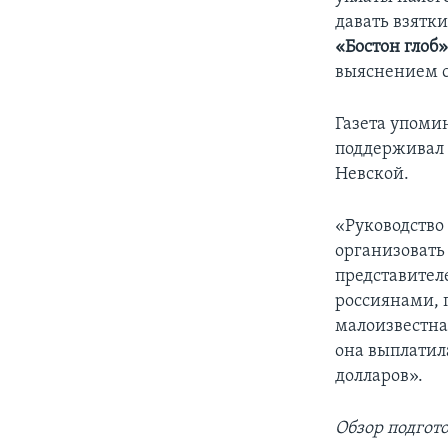
давать взятк
«Бостон глоб
выяснением с
Газета упоми
поддерживал 
Невской.
«Руководство 
организовать 
представител
россиянами, 
малоизвестная
она выплатила
долларов».
Обзор подгот