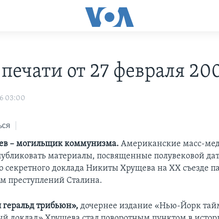
печати от 27 февраля 200
6 03:00
ься
ев – могильщик коммунизма.
Американские масс-ме
убликовать материалы, посвященные полувековой да
о секретного доклада Никиты Хрущева на XX съезде п
м преступлений Сталина.
 геральд трибьюн»,
дочернее издание «Нью-Йорк тайм
ый доклад» Хрущева стал поворотным пунктом в истор