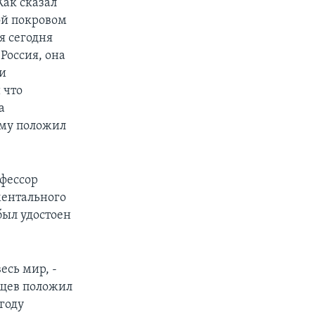
Как сказал
ной покровом
я сегодня
Россия, она
 и
 что
а
ому положил
офессор
ментального
был удостоен
есь мир, -
ущев положил
году