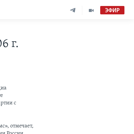
ЭФИР
6 г.
диа
те
артии с
с», отмечает,
ии России.