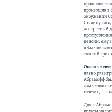
продолжает а
произошла в 
окружении Ст
Сталину того,
«секретный д
преступления
пенсии, ему з
«Больше всего
тяжкий грех 
Опасные связ
давно разыгр
Абрамофф был
самые высоки
газетах, в с
Джек Абрамоф
уплаты налого