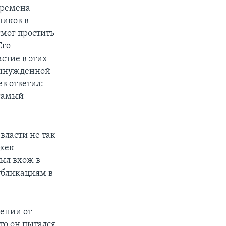
еремена
ников в
смог простить
Его
стие в этих
 вынужденной
ев ответил:
 самый
власти не так
Джек
ыл вхож в
убликациям в
ении от
то он пытался