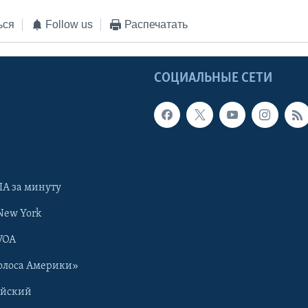
ься
Follow us
Распечатать
Ы
СОЦИАЛЬНЫЕ СЕТИ
А за минуту
New York
VOA
олоса Америки»
ийский