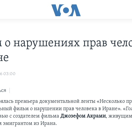
 о нарушениях прав чел
не
06 03:00
ься
оялась премьера документальной ленты «Несколько п
ьный фильм о нарушении прав человека в Иране». «Г
вью с создателем фильма
Джозефом Акрами
, живущим
 эмигрантом из Ирана.