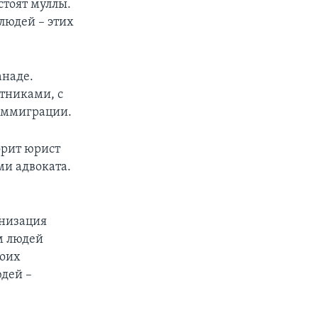
стоят муллы.
 людей – этих
анаде.
тниками, с
иммиграции.
орит юрист
ми адвоката.
анизация
м людей
воих
дей –