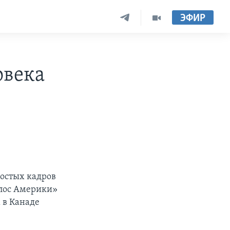
ЭФИР
овека
ростых кадров
олос Америки»
 в Канаде