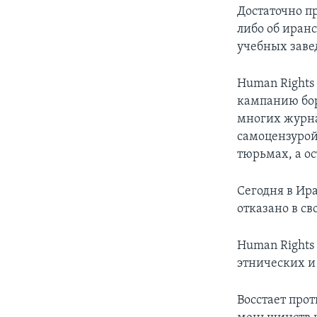
Достаточно п
либо об иранс
учебных заве
Human Rights 
кампанию бор
многих журна
самоцензурой
тюрьмах, а о
Сегодня в Ир
отказано в с
Human Rights
этнических и
Восстает про