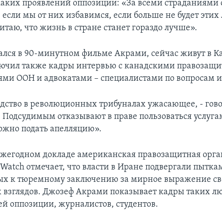
каких проявлений оппозиции: «За всеми страданиями 
, если мы от них избавимся, если больше не будет этих
итаю, что жизнь в стране станет гораздо лучше».
мался в 90-минутном фильме Акрами, сейчас живут в К
ючил также кадры интервью с канадскими правозащи
ями ООН и адвокатами – специалистами по вопросам 
дство в революционных трибуналах ужасающее, - гов
- Подсудимым отказывают в праве пользоваться услуга
ожно подать апелляцию».
жегодном докладе американская правозащитная орг
 Watch отмечает, что власти в Иране подвергали пытка
ых к тюремному заключению за мирное выражение с
 взглядов. Джозеф Акрами показывает кадры таких лю
ей оппозиции, журналистов, студентов.