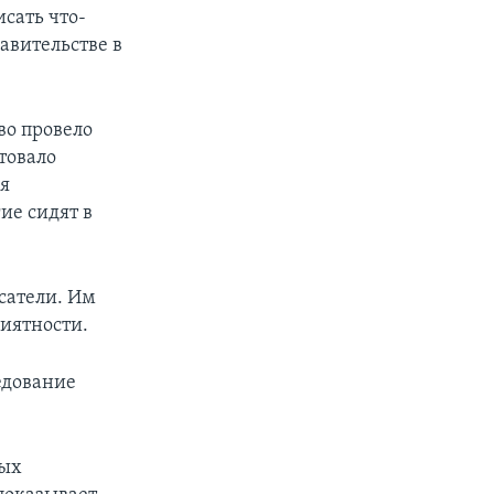
сать что-
авительстве в
во провело
товало
ся
ие сидят в
сатели. Им
иятности.
едование
ных