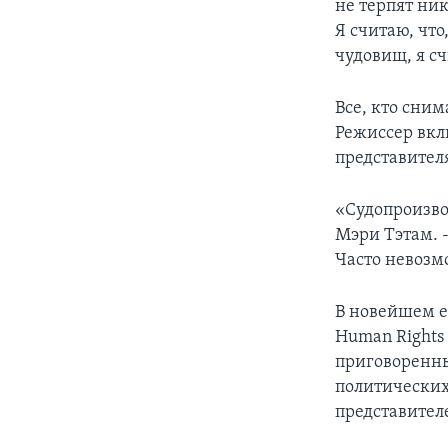
не терпят ни
Я считаю, что
чудовищ, я сч
Все, кто сни
Режиссер вкл
представител
«Судопроизво
Мэри Тэтам. 
Часто невозм
В новейшем е
Human Rights
приговоренн
политических
представител