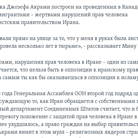
а Джозефа Акрами построен на проведенных в Канад
мигрантами – жертвами нарушений прав человека
стским правительством Ирана.
али прямо на улице за то, что у меня в руках была лис
провела несколько лет в тюрьме», - рассказывает Мин
рами, нарушения прав человека в Иране – одни из с
чается, что нельзя быть в оппозиции к иранскому прав
м самым ты как бы оказываешься в оппозиции к ислам
5 года Генеральная Ассамблея ООН второй год подряд о
суждающую то, как Иран обращается с собственными
ный департамент Соединенных Штатов считает, что и б
ревогу положение с защитой прав человека в Иране в
лее ухудшилось, а право граждан на выбор правительст
Акрами винит в этом мулл – религиозных лидеров стр