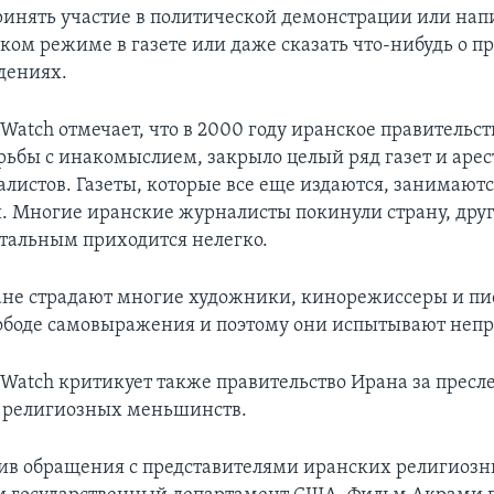
ринять участие в политической демонстрации или напи
ком режиме в газете или даже сказать что-нибудь о пр
дениях.
Watch отмечает, что в 2000 году иранское правительст
ьбы с инакомыслием, закрыло целый ряд газет и арес
листов. Газеты, которые все еще издаются, занимают
. Многие иранские журналисты покинули страну, друг
стальным приходится нелегко.
ане страдают многие художники, кинорежиссеры и пи
вободе самовыражения и поэтому они испытывают непр
 Watch критикует также правительство Ирана за пресл
 религиозных меньшинств.
тив обращения с представителями иранских религиоз