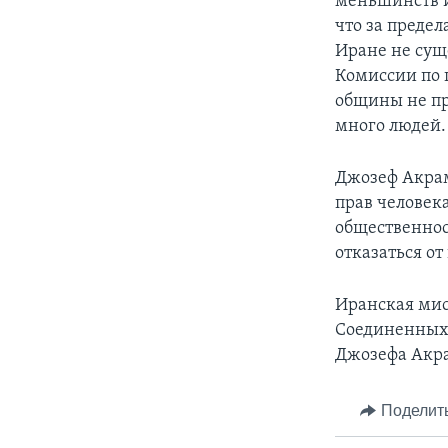
меньшинств и
что за преде
Иране не сущ
Комиссии по 
общины не пр
много людей.
Джозеф Акрам
прав человек
общественнос
отказаться от
Иранская мис
Соединенных 
Джозефа Акр
Поделит