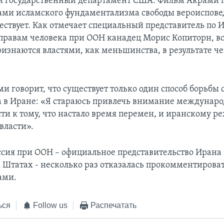
 государственный департамент США. Фильм Акрами п
лами исламского фундаментализма свободы вероиспове
ествует. Как отмечает специальный представитель по 
правам человека при ООН канадец Морис Копиторн, вс
изнаются властями, как меньшинства, в результате че
и говорит, что существует только один способ борьбы
а в Иране: «Я стараюсь привлечь внимание междунар
ти к тому, что настало время перемен, и иранскому р
 власти».
сия при ООН – официальное представительство Ирана 
Штатах - несколько раз отказалась прокомментирова
ами.
ься
Follow us
Распечатать