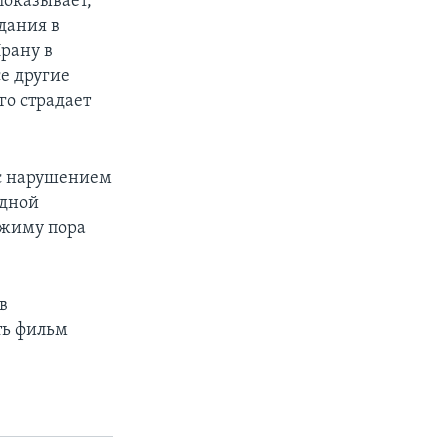
оказывает,
дания в
Ирану в
е другие
го страдает
 с нарушением
одной
ежиму пора
в
ть фильм