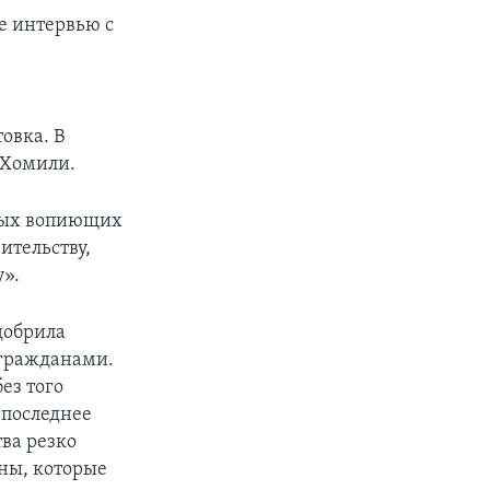
е интервью с
товка. В
у Хомили.
амых вопиющих
ительству,
у».
добрила
 гражданами.
ез того
 последнее
ва резко
аны, которые