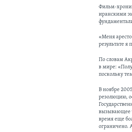
Фильм-хроник
иранскими э
фундаментали
«Меня арестов
результате я 
По словам Ак
в мире: «Полу
поскольку те
В ноябре 200
резолюцию, о
Государствен
вызывающее т
время еще бо
ограничено. 