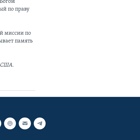
 Богом
ый по праву
ей миссии по
ывает память
 США.