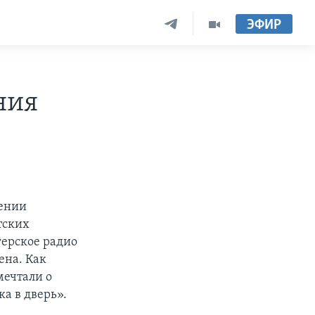
ЭФИР
ния
жении
тских
герское радио
ена. Как
мечтали о
а в дверь».