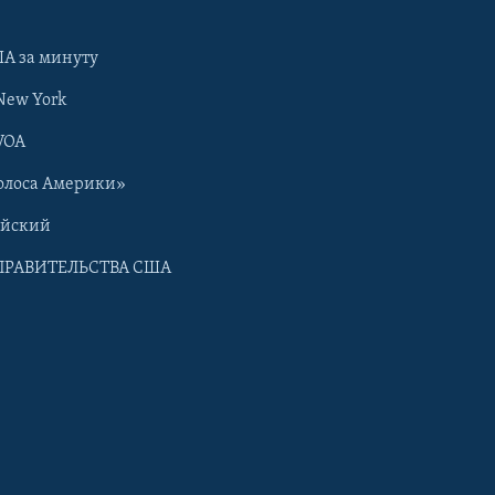
А за минуту
New York
VOA
олоса Америки»
ийский
ПРАВИТЕЛЬСТВА США