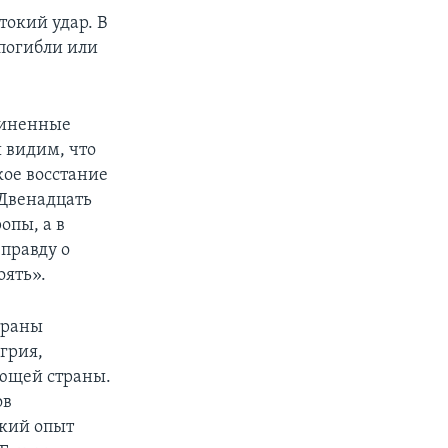
окий удар. В
 погибли или
диненные
ы видим, что
кое восстание
 Двенадцать
опы, а в
правду о
оять».
траны
грия,
ающей страны.
ов
ский опыт