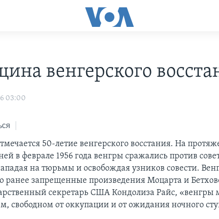
щина венгерского восста
06 03:00
ься
отмечается 50-летие венгерского восстания. На протя
ней в феврале 1956 года венгры сражались против сове
нападая на тюрьмы и освобождая узников совести. Вен
о ранее запрещенные произведения Моцарта и Бетхов
дарственный секретарь США Кондолиза Райс, «венгры 
м, свободном от оккупации и от ожидания ночного стук