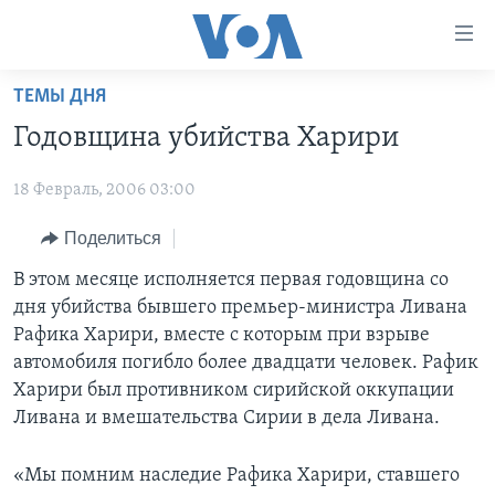
Линки
доступности
Перейти
ТЕМЫ ДНЯ
на
ГЛАВНОЕ
Годовщина убийства Харири
основной
ПРОГРАММЫ
контент
18 Февраль, 2006 03:00
ПРОЕКТЫ
Перейти
АМЕРИКА
к
ЭКСПЕРТИЗА
Поделиться
НОВОСТИ ЗА МИНУТУ
УЧИМ АНГЛИЙСКИЙ
основной
ИНТЕРВЬЮ
ИТОГИ
НАША АМЕРИКАНСКАЯ ИСТОРИЯ
В этом месяце исполняется первая годовщина со
навигации
дня убийства бывшего премьер-министра Ливана
Перейти
ФАКТЫ ПРОТИВ ФЕЙКОВ
ПОЧЕМУ ЭТО ВАЖНО?
А КАК В АМЕРИКЕ?
Рафика Харири, вместе с которым при взрыве
в
ЗА СВОБОДУ ПРЕССЫ
ДИСКУССИЯ VOA
АРТЕФАКТЫ
автомобиля погибло более двадцати человек. Рафик
поиск
Харири был противником сирийской оккупации
УЧИМ АНГЛИЙСКИЙ
ДЕТАЛИ
АМЕРИКАНСКИЕ ГОРОДКИ
Ливана и вмешательства Сирии в дела Ливана.
ВИДЕО
НЬЮ-ЙОРК NEW YORK
ТЕСТЫ
«Мы помним наследие Рафика Харири, ставшего
ПОДПИСКА НА НОВОСТИ
АМЕРИКА. БОЛЬШОЕ ПУТЕШЕСТВИЕ