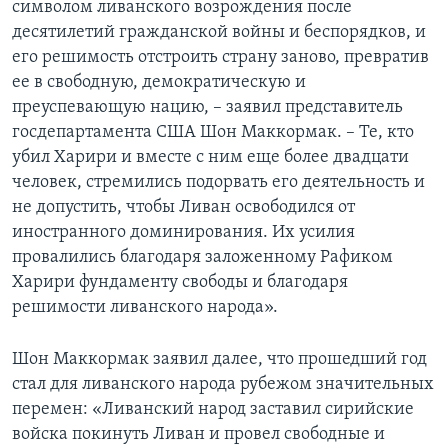
символом ливанского возрождения после
десятилетий гражданской войны и беспорядков, и
Learning English
его решимость отстроить страну заново, превратив
ее в свободную, демократическую и
СОЦИАЛЬНЫЕ СЕТИ
преуспевающую нацию, – заявил представитель
госдепартамента США Шон Маккормак. – Те, кто
убил Харири и вместе с ним еще более двадцати
человек, стремились подорвать его деятельность и
Языки
не допустить, чтобы Ливан освободился от
иностранного доминирования. Их усилия
провалились благодаря заложенному Рафиком
Харири фундаменту свободы и благодаря
решимости ливанского народа».
Шон Маккормак заявил далее, что прошедший год
стал для ливанского народа рубежом значительных
перемен: «Ливанский народ заставил сирийские
войска покинуть Ливан и провел свободные и