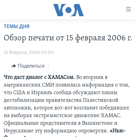
Линки
доступности
Перейти
ТЕМЫ ДНЯ
на
ГЛАВНОЕ
Обзор печати от 15 февраля 2006 г.
основной
ПРОГРАММЫ
контент
15 Февраль, 2006 03:00
ПРОЕКТЫ
Перейти
АМЕРИКА
к
ЭКСПЕРТИЗА
Поделиться
НОВОСТИ ЗА МИНУТУ
УЧИМ АНГЛИЙСКИЙ
основной
ИНТЕРВЬЮ
ИТОГИ
НАША АМЕРИКАНСКАЯ ИСТОРИЯ
Что даст диалог с ХАМАСом.
Во вторник в
навигации
американских СМИ появилась информация о том,
Перейти
ФАКТЫ ПРОТИВ ФЕЙКОВ
ПОЧЕМУ ЭТО ВАЖНО?
А КАК В АМЕРИКЕ?
что США и Израиль сообща обсуждают планы
в
ЗА СВОБОДУ ПРЕССЫ
ДИСКУССИЯ VOA
АРТЕФАКТЫ
дестабилизации правительства Палестинской
поиск
автономии, которое вот-вот возглавит победившее
УЧИМ АНГЛИЙСКИЙ
ДЕТАЛИ
АМЕРИКАНСКИЕ ГОРОДКИ
на выборах экстремистское движение ХАМАС.
ВИДЕО
НЬЮ-ЙОРК NEW YORK
ТЕСТЫ
Официальные представители в Вашингтоне и
Иерусалиме эту информацию опровергли.
«Нью-
ПОДПИСКА НА НОВОСТИ
АМЕРИКА. БОЛЬШОЕ ПУТЕШЕСТВИЕ