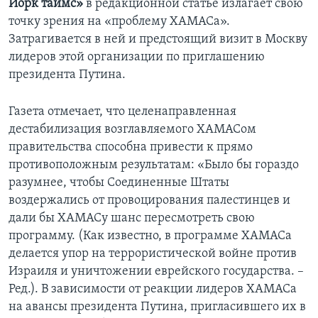
Йорк таймс»
в редакционной статье излагает свою
точку зрения на «проблему ХАМАСа».
Learning English
Затрагивается в ней и предстоящий визит в Москву
лидеров этой организации по приглашению
СОЦИАЛЬНЫЕ СЕТИ
президента Путина.
Газета отмечает, что целенаправленная
дестабилизация возглавляемого ХАМАСом
Языки
правительства способна привести к прямо
противоположным результатам: «Было бы гораздо
разумнее, чтобы Соединенные Штаты
воздержались от провоцирования палестинцев и
дали бы ХАМАСу шанс пересмотреть свою
программу. (Как известно, в программе ХАМАСа
делается упор на террористической войне против
Израиля и уничтожении еврейского государства. –
Ред.). В зависимости от реакции лидеров ХАМАСа
на авансы президента Путина, пригласившего их в