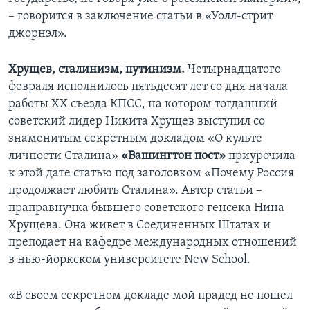
– говорится в заключение статьи в «Уолл-стрит
джорнэл».
Хрущев, сталинизм, путинизм.
Четырнадцатого
февраля исполнилось пятьдесят лет со дня начала
работы XX съезда КПСС, на котором тогдашний
советский лидер Никита Хрущев выступил со
знаменитым секретным докладом «О культе
личности Сталина»
«Вашингтон пост»
приурочила
к этой дате статью под заголовком «Почему Россия
продолжает любить Сталина». Автор статьи –
праправнучка бывшего советского генсека Нина
Хрущева. Она живет в Соединенных Штатах и
преподает на кафедре международных отношений
в нью-йоркском университете New School.
«В своем секретном докладе мой прадед не пошел