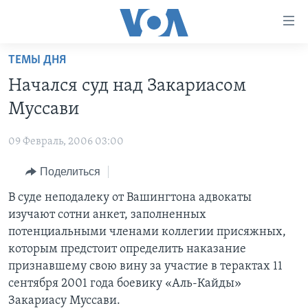
Линки
доступности
Перейти
ТЕМЫ ДНЯ
на
ГЛАВНОЕ
Начался суд над Закариасом
основной
ПРОГРАММЫ
контент
Муссави
ПРОЕКТЫ
Перейти
АМЕРИКА
к
09 Февраль, 2006 03:00
ЭКСПЕРТИЗА
НОВОСТИ ЗА МИНУТУ
УЧИМ АНГЛИЙСКИЙ
основной
Поделиться
ИНТЕРВЬЮ
ИТОГИ
НАША АМЕРИКАНСКАЯ ИСТОРИЯ
навигации
Перейти
ФАКТЫ ПРОТИВ ФЕЙКОВ
В суде неподалеку от Вашингтона адвокаты
ПОЧЕМУ ЭТО ВАЖНО?
А КАК В АМЕРИКЕ?
в
изучают сотни анкет, заполненных
ЗА СВОБОДУ ПРЕССЫ
ДИСКУССИЯ VOA
АРТЕФАКТЫ
поиск
потенциальными членами коллегии присяжных,
УЧИМ АНГЛИЙСКИЙ
ДЕТАЛИ
АМЕРИКАНСКИЕ ГОРОДКИ
которым предстоит определить наказание
признавшему свою вину за участие в терактах 11
ВИДЕО
НЬЮ-ЙОРК NEW YORK
ТЕСТЫ
сентября 2001 года боевику «Аль-Кайды»
ПОДПИСКА НА НОВОСТИ
АМЕРИКА. БОЛЬШОЕ ПУТЕШЕСТВИЕ
Закариасу Муссави.