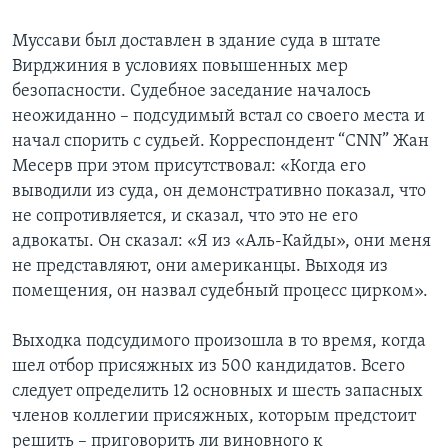
Learning English
Муссави был доставлен в здание суда в штате
Вирджиния в условиях повышенных мер
СОЦИАЛЬНЫЕ СЕТИ
безопасности. Судебное заседание началось
неожиданно – подсудимый встал со своего места и
начал спорить с судьей. Корреспондент “CNN” Жан
Месерв при этом присутствовал: «Когда его
Языки
выводили из суда, он демонстративно показал, что
не сопротивляется, и сказал, что это не его
адвокаты. Он сказал: «Я из «Аль-Кайды», они меня
не представляют, они американцы. Выходя из
помещения, он назвал судебный процесс цирком».
Выходка подсудимого произошла в то время, когда
шел отбор присяжных из 500 кандидатов. Всего
следует определить 12 основных и шесть запасных
членов коллегии присяжных, которым предстоит
решить – приговорить ли виновного к