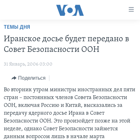
Линки
доступности
Перейти
ТЕМЫ ДНЯ
на
ГЛАВНОЕ
Иранское досье будет передано в
основной
ПРОГРАММЫ
контент
Совет Безопасности ООН
ПРОЕКТЫ
Перейти
АМЕРИКА
к
31 Январь, 2006 03:00
ЭКСПЕРТИЗА
НОВОСТИ ЗА МИНУТУ
УЧИМ АНГЛИЙСКИЙ
основной
Поделиться
ИНТЕРВЬЮ
ИТОГИ
НАША АМЕРИКАНСКАЯ ИСТОРИЯ
навигации
Перейти
ФАКТЫ ПРОТИВ ФЕЙКОВ
Во вторник утром министры иностранных дел пяти
ПОЧЕМУ ЭТО ВАЖНО?
А КАК В АМЕРИКЕ?
в
стран – постоянных членов Совета Безопасности
ЗА СВОБОДУ ПРЕССЫ
ДИСКУССИЯ VOA
АРТЕФАКТЫ
поиск
ООН, включая Россию и Китай, высказались за
УЧИМ АНГЛИЙСКИЙ
ДЕТАЛИ
АМЕРИКАНСКИЕ ГОРОДКИ
передачу ядерного досье Ирана в Совет
Безопасности ООН. Это произойдет позже на этой
ВИДЕО
НЬЮ-ЙОРК NEW YORK
ТЕСТЫ
неделе, однако Совет Безопасности займется
ПОДПИСКА НА НОВОСТИ
АМЕРИКА. БОЛЬШОЕ ПУТЕШЕСТВИЕ
данным вопросом лишь в начале марта