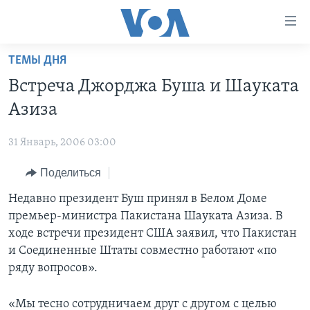
Линки
доступности
Перейти
ТЕМЫ ДНЯ
на
ГЛАВНОЕ
Встреча Джорджа Буша и Шауката
основной
ПРОГРАММЫ
контент
Азиза
ПРОЕКТЫ
Перейти
АМЕРИКА
к
31 Январь, 2006 03:00
ЭКСПЕРТИЗА
НОВОСТИ ЗА МИНУТУ
УЧИМ АНГЛИЙСКИЙ
основной
Поделиться
ИНТЕРВЬЮ
ИТОГИ
НАША АМЕРИКАНСКАЯ ИСТОРИЯ
навигации
Перейти
ФАКТЫ ПРОТИВ ФЕЙКОВ
Недавно президент Буш принял в Белом Доме
ПОЧЕМУ ЭТО ВАЖНО?
А КАК В АМЕРИКЕ?
в
премьер-министра Пакистана Шауката Азиза. В
ЗА СВОБОДУ ПРЕССЫ
ДИСКУССИЯ VOA
АРТЕФАКТЫ
поиск
ходе встречи президент США заявил, что Пакистан
УЧИМ АНГЛИЙСКИЙ
ДЕТАЛИ
АМЕРИКАНСКИЕ ГОРОДКИ
и Соединенные Штаты совместно работают «по
ряду вопросов».
ВИДЕО
НЬЮ-ЙОРК NEW YORK
ТЕСТЫ
ПОДПИСКА НА НОВОСТИ
АМЕРИКА. БОЛЬШОЕ ПУТЕШЕСТВИЕ
«Мы тесно сотрудничаем друг с другом с целью