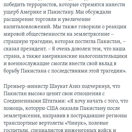
победить террористов, которые стремятся нанести
Learning English
ущерб Америке и Пакистану. Мы обсуждали
расширение торговли и увеличение
СОЦИАЛЬНЫЕ СЕТИ
капиталовложений. Мы также говорили о реакции
мировой общественности на землетрясение –
страшную трагедию, которая постигла Пакистан, –
сказал президент. – Я очень доволен тем, что наша
Языки
страна, а также американские налогоплательщики
и военнослужащие смогли внести свой вклад в
борьбу Пакистана с последствиями этой трагедии».
Премьер-министр Шаукат Азиз подчеркнул, что
Пакистан высоко ценит свои отношения с
Соединенными Штатами: «Я хочу начать с того, что
помощь, которую США оказали Пакистану после
землетрясения, направив в пострадавшие регионы
транспортные вертолеты «Чинук», полевые
госпитали, специалистов инженерных войск и