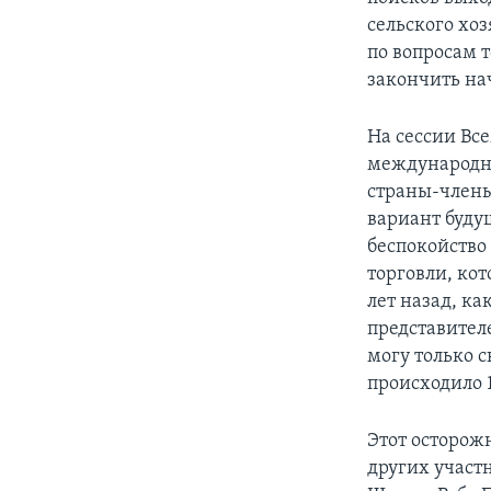
сельского хо
по вопросам 
закончить на
На сессии Вс
международно
страны-члены
вариант буду
беспокойство 
торговли, ко
лет назад, ка
представител
могу только с
происходило 1
Этот осторож
других участн