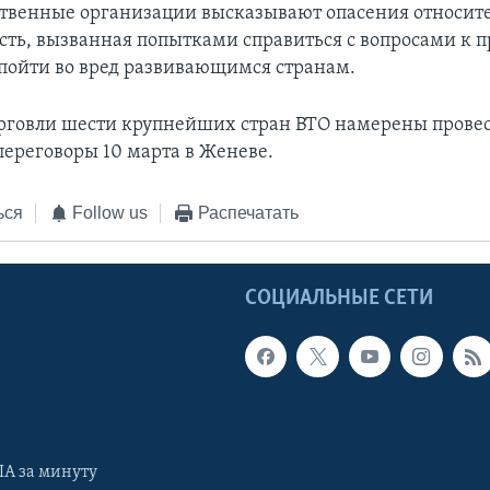
твенные организации высказывают опасения относите
сть, вызванная попытками справиться с вопросами к 
 пойти во вред развивающимся странам.
говли шести крупнейших стран ВТО намерены прове
ереговоры 10 марта в Женеве.
ься
Follow us
Распечатать
Ы
СОЦИАЛЬНЫЕ СЕТИ
А за минуту