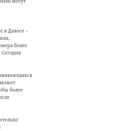
раны могут
е в Давосе –
вли,
имера более
 Сегодня
развивающихся
 может
тобы более
исле
ительно
е