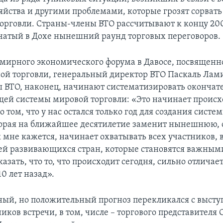
зяйства и другими проблемами, которые грозят сорват
торговли. Страны-члены ВТО рассчитывают к концу 200
чатый в Дохе нынешний раунд торговых переговоров.
емирного экономического форума в Давосе, посвященн
й торговли, генеральный директор ВТО Паскаль Лами 
 ВТО, наконец, начинают систематизировать оконча
щей системы мировой торговли: «Это начинает происх
о том, что у нас остался только год для создания сист
торая на ближайшее десятилетие заменит нынешнюю, 
к мне кажется, начинает охватывать всех участников, 
ей развивающихся стран, которые становятся важным
казать, что то, что происходит сегодня, сильно отличаетс
0 лет назад».
ный, но положительный прогноз перекликался с выст
иков встречи, в том, числе – торгового представител