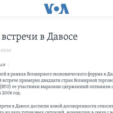
 встречи в Давосе
 03:00
ься
ей в рамках Всемирного экономического форума в Да
 встрече примерно двадцати стран Всемирной торгов
(ВТО) ее участники выразили сдержанный оптимизм 
 2006 год.
тречи в Давосе достигли новой договоренности относи
да из ряда тупиковых ситуаций, возникших в связи с 