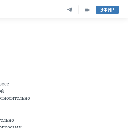
ЭФИР
восе
ой
относительно
тельно
вопросами