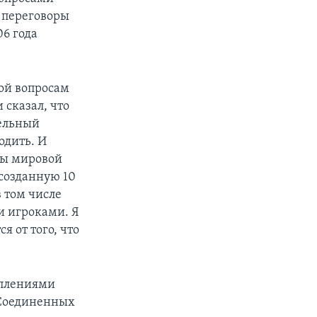
ь переговоры
6 года
ой вопросам
сказал, что
тельный
одить. И
емы мировой
созданную 10
в том числе
и игроками. Я
я от того, что
уплениями
я Соединенных