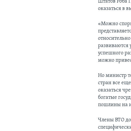
Штатов Роба 
оказаться в 
«Можно спори
представляетс
относительно 
развиваются у
успешного ра
можно привес
Но министр т
стран все ещ
оказаться чре
богатые госу
пошлины на 
Члены ВТО до
специфически