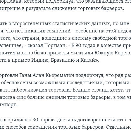
Портмана, который подчеркнул, что развивающиеся ст
выигрыше в результате снижения торговых барьеров.
ть о второстепенных статистических данных, но мне
я, что нет никаких сомнений – особенно на этой недел
того, что страны, вошедшие в систему свободной торго
спешнее, - сказал Портман. - В 90 годах в качестве пр
звития можно было привести Чили или Южную Корею.
ти в пример Индию, Бразилию и Китай».
орговли Ганы Алан Кьерематен подчеркнул, что ряд 
е обеспокоены возможными последствиями, которыми
вата либерализация торговли. Бедные страны хотят, ч
дарства еще больше снизили торговые барьеры, в том ч
импорт.
говорились к 30 апреля достичь договоренности относ
х способов сокращения торговых барьеров. Отдельны