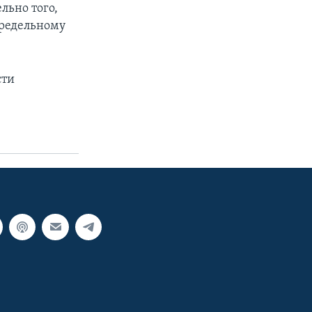
льно того,
предельному
сти