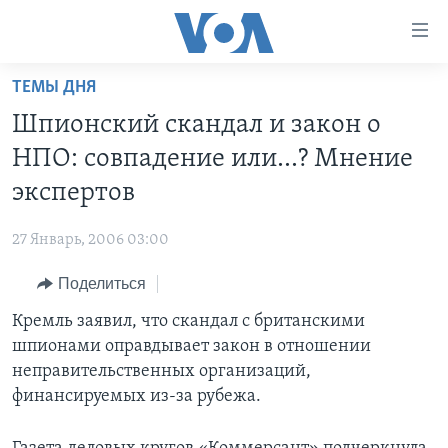
Линки
доступности
Перейти
ТЕМЫ ДНЯ
на
ГЛАВНОЕ
Шпионский скандал и закон о
основной
ПРОГРАММЫ
контент
НПО: совпадение или…? Мнение
ПРОЕКТЫ
Перейти
АМЕРИКА
экспертов
к
ЭКСПЕРТИЗА
НОВОСТИ ЗА МИНУТУ
УЧИМ АНГЛИЙСКИЙ
основной
27 Январь, 2006 03:00
ИНТЕРВЬЮ
ИТОГИ
НАША АМЕРИКАНСКАЯ ИСТОРИЯ
навигации
Перейти
Поделиться
ФАКТЫ ПРОТИВ ФЕЙКОВ
ПОЧЕМУ ЭТО ВАЖНО?
А КАК В АМЕРИКЕ?
в
Кремль заявил, что скандал с британскими
ЗА СВОБОДУ ПРЕССЫ
ДИСКУССИЯ VOA
АРТЕФАКТЫ
поиск
шпионами оправдывает закон в отношении
УЧИМ АНГЛИЙСКИЙ
ДЕТАЛИ
АМЕРИКАНСКИЕ ГОРОДКИ
неправительственных организаций,
ВИДЕО
финансируемых из-за рубежа.
НЬЮ-ЙОРК NEW YORK
ТЕСТЫ
ПОДПИСКА НА НОВОСТИ
АМЕРИКА. БОЛЬШОЕ ПУТЕШЕСТВИЕ