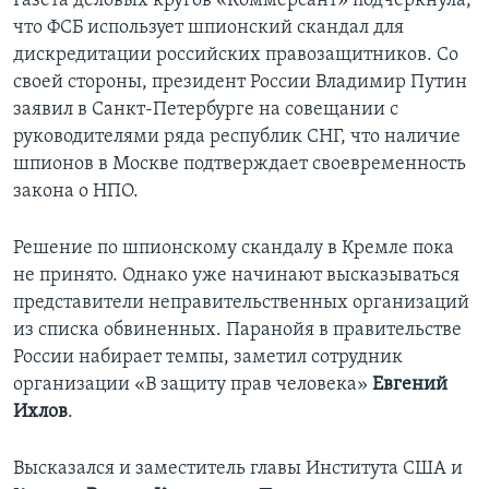
Газета деловых кругов «Коммерсант» подчеркнула,
что ФСБ использует шпионский скандал для
Learning English
дискредитации российских правозащитников. Со
своей стороны, президент России Владимир Путин
СОЦИАЛЬНЫЕ СЕТИ
заявил в Санкт-Петербурге на совещании с
руководителями ряда республик СНГ, что наличие
шпионов в Москве подтверждает своевременность
закона о НПО.
Языки
Решение по шпионскому скандалу в Кремле пока
не принято. Однако уже начинают высказываться
представители неправительственных организаций
из списка обвиненных. Паранойя в правительстве
России набирает темпы, заметил сотрудник
организации «В защиту прав человека»
Евгений
Ихлов
.
Высказался и заместитель главы Института США и