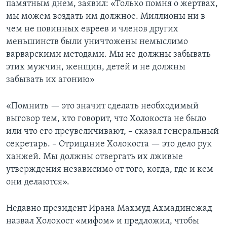
памятным днем, заявил: «Только помня о жертвах,
мы можем воздать им должное. Миллионы ни в
Learning English
чем не повинных евреев и членов других
меньшинств были уничтожены немыслимо
СОЦИАЛЬНЫЕ СЕТИ
варварскими методами. Мы не должны забывать
этих мужчин, женщин, детей и не должны
забывать их агонию»
Языки
«Помнить — это значит сделать необходимый
выговор тем, кто говорит, что Холокоста не было
или что его преувеличивают, – сказал генеральный
секретарь. – Отрицание Холокоста — это дело рук
ханжей. Мы должны отвергать их лживые
утверждения независимо от того, когда, где и кем
они делаются».
Недавно президент Ирана Махмуд Ахмадинежад
назвал Холокост «мифом» и предложил, чтобы