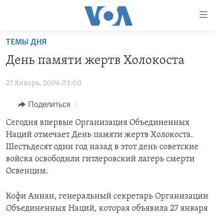
Линки
доступности
Перейти
ТЕМЫ ДНЯ
на
ГЛАВНОЕ
День памяти жертв Холокоста
основной
ПРОГРАММЫ
контент
27 Январь, 2006 03:00
ПРОЕКТЫ
Перейти
АМЕРИКА
к
ЭКСПЕРТИЗА
Поделиться
НОВОСТИ ЗА МИНУТУ
УЧИМ АНГЛИЙСКИЙ
основной
ИНТЕРВЬЮ
ИТОГИ
НАША АМЕРИКАНСКАЯ ИСТОРИЯ
Сегодня впервые Организация Объединенных
навигации
Наций отмечает День памяти жертв Холокоста.
Перейти
ФАКТЫ ПРОТИВ ФЕЙКОВ
ПОЧЕМУ ЭТО ВАЖНО?
А КАК В АМЕРИКЕ?
Шестьдесят один год назад в этот день советские
в
ЗА СВОБОДУ ПРЕССЫ
ДИСКУССИЯ VOA
АРТЕФАКТЫ
войска освободили гитлеровский лагерь смерти
поиск
Освенцим.
УЧИМ АНГЛИЙСКИЙ
ДЕТАЛИ
АМЕРИКАНСКИЕ ГОРОДКИ
ВИДЕО
НЬЮ-ЙОРК NEW YORK
ТЕСТЫ
Кофи Аннан, генеральный секретарь Организации
Объединенных Наций, которая объявила 27 января
ПОДПИСКА НА НОВОСТИ
АМЕРИКА. БОЛЬШОЕ ПУТЕШЕСТВИЕ