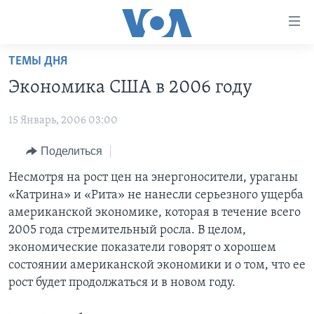
Линки
доступности
Перейти
ТЕМЫ ДНЯ
на
ГЛАВНОЕ
Экономика США в 2006 году
основной
ПРОГРАММЫ
контент
15 Январь, 2006 03:00
ПРОЕКТЫ
Перейти
АМЕРИКА
к
ЭКСПЕРТИЗА
Поделиться
НОВОСТИ ЗА МИНУТУ
УЧИМ АНГЛИЙСКИЙ
основной
ИНТЕРВЬЮ
ИТОГИ
НАША АМЕРИКАНСКАЯ ИСТОРИЯ
Несмотря на рост цен на энергоносители, ураганы
навигации
«Катрина» и «Рита» не нанесли серьезного ущерба
Перейти
ФАКТЫ ПРОТИВ ФЕЙКОВ
ПОЧЕМУ ЭТО ВАЖНО?
А КАК В АМЕРИКЕ?
американской экономике, которая в течение всего
в
ЗА СВОБОДУ ПРЕССЫ
ДИСКУССИЯ VOA
АРТЕФАКТЫ
2005 года стремительный росла. В целом,
поиск
экономические показатели говорят о хорошем
УЧИМ АНГЛИЙСКИЙ
ДЕТАЛИ
АМЕРИКАНСКИЕ ГОРОДКИ
состоянии американской экономики и о том, что ее
ВИДЕО
НЬЮ-ЙОРК NEW YORK
ТЕСТЫ
рост будет продолжаться и в новом году.
ПОДПИСКА НА НОВОСТИ
АМЕРИКА. БОЛЬШОЕ ПУТЕШЕСТВИЕ