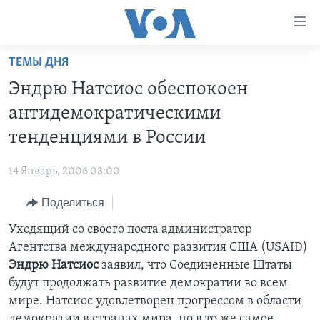
Линки
доступности
Перейти
ТЕМЫ ДНЯ
на
ГЛАВНОЕ
Эндрю Натсиос обеспокоен
основной
ПРОГРАММЫ
контент
антидемократическими
ПРОЕКТЫ
Перейти
АМЕРИКА
тенденциями в России
к
ЭКСПЕРТИЗА
НОВОСТИ ЗА МИНУТУ
УЧИМ АНГЛИЙСКИЙ
основной
14 Январь, 2006 03:00
ИНТЕРВЬЮ
ИТОГИ
НАША АМЕРИКАНСКАЯ ИСТОРИЯ
навигации
Перейти
Поделиться
ФАКТЫ ПРОТИВ ФЕЙКОВ
ПОЧЕМУ ЭТО ВАЖНО?
А КАК В АМЕРИКЕ?
в
Уходящий со своего поста администратор
ЗА СВОБОДУ ПРЕССЫ
ДИСКУССИЯ VOA
АРТЕФАКТЫ
поиск
Агентства международного развития США (USAID)
УЧИМ АНГЛИЙСКИЙ
ДЕТАЛИ
АМЕРИКАНСКИЕ ГОРОДКИ
Эндрю Натсиос
заявил, что Соединенные Штаты
ВИДЕО
будут продолжать развитие демократии во всем
НЬЮ-ЙОРК NEW YORK
ТЕСТЫ
мире. Натсиос удовлетворен прогрессом в области
ПОДПИСКА НА НОВОСТИ
АМЕРИКА. БОЛЬШОЕ ПУТЕШЕСТВИЕ
демократии в странах мира, но в то же самое