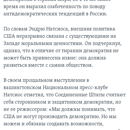
время он выразил озабоченность по поводу
Learning English
антидемократических тенденций в России.
СОЦИАЛЬНЫЕ СЕТИ
По словам Эндрю Натсиоса, внешняя политика
США неразрывно связана с существующими на
Западе моральными ценностями. Он подчеркнул,
однако, что в отличие от тирании демократия не
Языки
может быть привнесена извне: она должна
развиться вместе с самим обществом.
В своем прощальном выступлении в
вашингтонском Национальном пресс-клубе
Натсиос отметил, что Соединенные Штаты считают
себя сторонником и защитником демократии, но
не ее режиссером: «Мы должны понимать, что
США не могут производить демократию. Но мы
можем и обязаны создавать возможности,