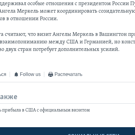
ддерживал особые отношения с президентом России 
Ангела Меркель может координировать созидательну
ов в отношении России.
га считают, что визит Ангелы Меркель в Вашингтон пр
взаимопониманию между США и Германией, но конст
во двух стран потребует дополнительных усилий.
ься
Follow us
Распечатать
также
ь прибыла в США с официальным визитом