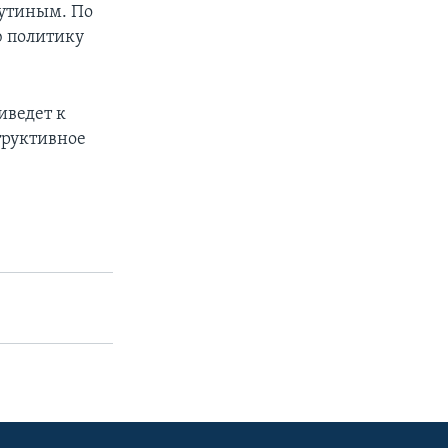
Путиным. По
ю политику
иведет к
руктивное