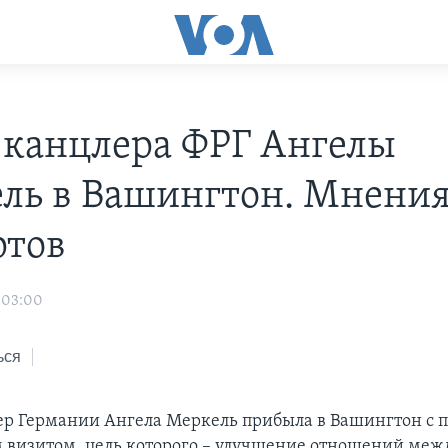
 канцлера ФРГ Ангелы
ль в Вашингтон. Мнени
ртов
 03:00
ься
р Германии Ангела Меркель прибыла в Вашингтон с 
визитом, цель которого – улучшение отношений меж