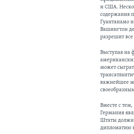
и США. Неско
содержания п
Гуантанамо н
Вашингтон де
разрешит все
Выступая на 
американски
может сыграт
трансатланти
важнейшее ме
своеобразным
Вместе с тем
Германия явл
Штаты должны
дипломатию не