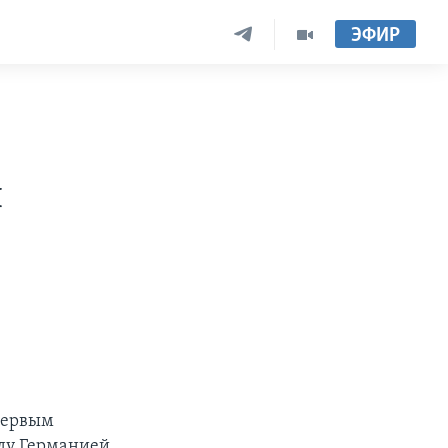
ЭФИР
я
первым
ду Германией