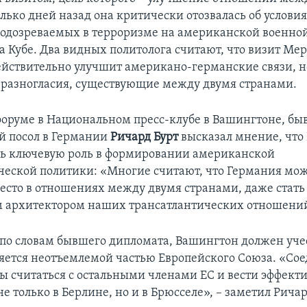
лько дней назад она критически отозвалась об услови
одозреваемых в терроризме на американской военной
а Кубе. Два видных политолога считают, что визит Мер
йствительно улучшит американо-германские связи, н
 разногласия, существующие между двумя странами.
форуме в Национальном пресс-клубе в Вашингтоне, б
й посол в Германии
Ричард Бурт
высказал мнение, что
ь ключевую роль в формировании американской
ческой политики: «Многие считают, что Германия мож
сто в отношениях между двумя странами, даже стать
 архитектором наших трансатлантических отношени
, по словам бывшего дипломата, Вашингтон должен учес
яется неотъемлемой частью Европейского Союза. «Со
 считаться с остальными членами ЕС и вести эффект
 только в Берлине, но и в Брюсселе», – заметил Ричар