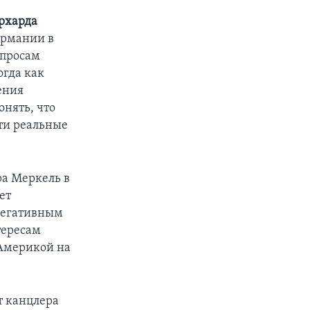
рхарда
ермании в
опросам
огда как
ения
онять, что
ти реальные
ра Меркель в
ет
 негативным
тересам
 Америкой на
т канцлера