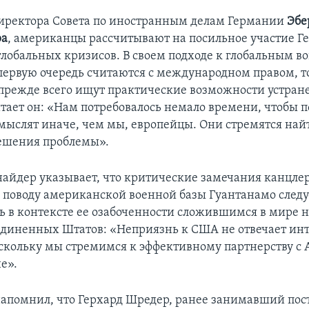
иректора Совета по иностранным делам Германии
Эбе
ра
, американцы рассчитывают на посильное участие Г
лобальных кризисов. В своем подходе к глобальным в
первую очередь считаются с международном правом, т
режде всего ищут практические возможности устран
тает он: «Нам потребовалось немало времени, чтобы п
ыслят иначе, чем мы, европейцы. Они стремятся най
ешения проблемы».
айдер указывает, что критические замечания канцле
 поводу американской военной базы Гуантанамо следу
ь в контексте ее озабоченности сложившимся в мире
иненных Штатов: «Неприязнь к США не отвечает ин
скольку мы стремимся к эффективному партнерству с
е».
напомнил, что Герхард Шредер, ранее занимавший пос