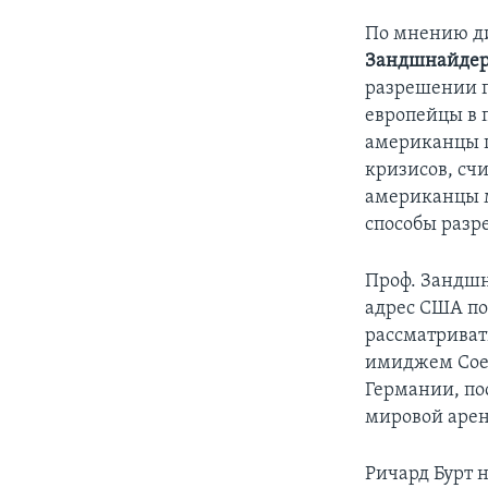
По мнению д
Зандшнайде
разрешении г
европейцы в 
американцы п
кризисов, счи
американцы м
способы разр
Проф. Зандшн
адрес США по
рассматриват
имиджем Соед
Германии, по
мировой арен
Ричард Бурт 