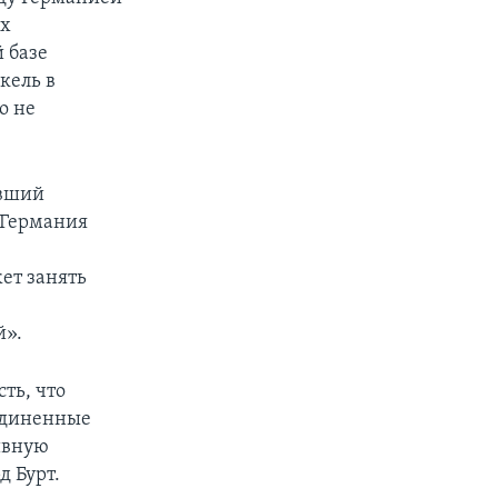
ях
 базе
кель в
о не
ывший
 Германия
ет занять
й».
ть, что
единенные
ивную
д Бурт.