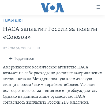
Линки
доступности
Перейти
ТЕМЫ ДНЯ
на
ГЛАВНОЕ
НАСА заплатит России за полеты
основной
ПРОГРАММЫ
контент
«Союзов»
ПРОЕКТЫ
Перейти
АМЕРИКА
к
07 Январь, 2006 03:00
ЭКСПЕРТИЗА
НОВОСТИ ЗА МИНУТУ
УЧИМ АНГЛИЙСКИЙ
основной
Поделиться
ИНТЕРВЬЮ
ИТОГИ
НАША АМЕРИКАНСКАЯ ИСТОРИЯ
навигации
Перейти
ФАКТЫ ПРОТИВ ФЕЙКОВ
Американское космическое агентство НАСА
ПОЧЕМУ ЭТО ВАЖНО?
А КАК В АМЕРИКЕ?
в
возьмет на себя расходы по доставке американских
ЗА СВОБОДУ ПРЕССЫ
ДИСКУССИЯ VOA
АРТЕФАКТЫ
поиск
астронавтов на Международную космическую
УЧИМ АНГЛИЙСКИЙ
ДЕТАЛИ
АМЕРИКАНСКИЕ ГОРОДКИ
станцию российским кораблем «Союз». Условия
долгосрочного соглашения все еще обсуждаются.
ВИДЕО
НЬЮ-ЙОРК NEW YORK
ТЕСТЫ
Однако на данном этапе руководство НАСА
ПОДПИСКА НА НОВОСТИ
АМЕРИКА. БОЛЬШОЕ ПУТЕШЕСТВИЕ
согласилось выплатить России 21,8 миллиона