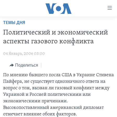
Линки
доступности
Перейти
ТЕМЫ ДНЯ
на
ГЛАВНОЕ
Политический и экономический
основной
ПРОГРАММЫ
контент
аспекты газового конфликта
ПРОЕКТЫ
Перейти
АМЕРИКА
к
04 Январь, 2006 03:00
ЭКСПЕРТИЗА
НОВОСТИ ЗА МИНУТУ
УЧИМ АНГЛИЙСКИЙ
основной
Поделиться
ИНТЕРВЬЮ
ИТОГИ
НАША АМЕРИКАНСКАЯ ИСТОРИЯ
навигации
Перейти
ФАКТЫ ПРОТИВ ФЕЙКОВ
По мнению бывшего посла США в Украине Стивена
ПОЧЕМУ ЭТО ВАЖНО?
А КАК В АМЕРИКЕ?
в
Пайфера, не существует однозначного ответа на
ЗА СВОБОДУ ПРЕССЫ
ДИСКУССИЯ VOA
АРТЕФАКТЫ
поиск
вопрос о том, вызван ли газовый конфликт между
УЧИМ АНГЛИЙСКИЙ
ДЕТАЛИ
АМЕРИКАНСКИЕ ГОРОДКИ
Украиной и Россией политическими или
экономическими причинами.
ВИДЕО
НЬЮ-ЙОРК NEW YORK
ТЕСТЫ
Высокопоставленный американский дипломат
ПОДПИСКА НА НОВОСТИ
АМЕРИКА. БОЛЬШОЕ ПУТЕШЕСТВИЕ
отмечает влияние обоих факторов.