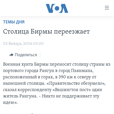
Линки
доступности
Перейти
ТЕМЫ ДНЯ
на
ГЛАВНОЕ
Столица Бирмы переезжает
основной
ПРОГРАММЫ
контент
03 Январь, 2006 03:00
ПРОЕКТЫ
Перейти
АМЕРИКА
к
ЭКСПЕРТИЗА
Поделиться
НОВОСТИ ЗА МИНУТУ
УЧИМ АНГЛИЙСКИЙ
основной
ИНТЕРВЬЮ
ИТОГИ
НАША АМЕРИКАНСКАЯ ИСТОРИЯ
Военная хунта Бирмы переносит столицу страны из
навигации
портового города Рангун в город Пьянмана,
Перейти
ФАКТЫ ПРОТИВ ФЕЙКОВ
ПОЧЕМУ ЭТО ВАЖНО?
А КАК В АМЕРИКЕ?
расположенный в горах, в 390 км к северу от
в
ЗА СВОБОДУ ПРЕССЫ
ДИСКУССИЯ VOA
АРТЕФАКТЫ
нынешней столицы. «Правительство обезумело»,
поиск
сказал корреспонденту «Вашингтон пост» один
УЧИМ АНГЛИЙСКИЙ
ДЕТАЛИ
АМЕРИКАНСКИЕ ГОРОДКИ
житель Рангуна. – Никто не поддерживает эту
ВИДЕО
НЬЮ-ЙОРК NEW YORK
ТЕСТЫ
идею».
ПОДПИСКА НА НОВОСТИ
АМЕРИКА. БОЛЬШОЕ ПУТЕШЕСТВИЕ