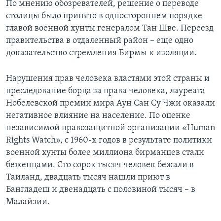
По мнению обозревателей, решение о переводе
столицы было принято в одностороннем порядке
Learning English
главой военной хунты генералом Тан Шве. Переезд
правительства в отдаленный район – еще одно
СОЦИАЛЬНЫЕ СЕТИ
доказательство стремления Бирмы к изоляции.
Нарушения прав человека властями этой страны и
Языки
преследование борца за права человека, лауреата
Нобелевской премии мира Аун Сан Су Чжи оказали
негативное влияние на население. По оценке
независимой правозащитной организации «Human
Rights Watch», с 1960-х годов в результате политики
военной хунты более миллиона бирманцев стали
беженцами. Сто сорок тысяч человек бежали в
Таиланд, двадцать тысяч нашли приют в
Бангладеш и двенадцать с половиной тысяч – в
Малайзии.