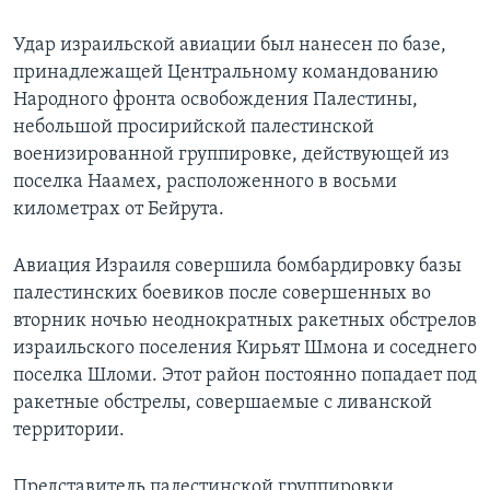
Learning English
Удар израильской авиации был нанесен по базе,
принадлежащей Центральному командованию
СОЦИАЛЬНЫЕ СЕТИ
Народного фронта освобождения Палестины,
небольшой просирийской палестинской
военизированной группировке, действующей из
поселка Наамех, расположенного в восьми
Языки
километрах от Бейрута.
Авиация Израиля совершила бомбардировку базы
палестинских боевиков после совершенных во
вторник ночью неоднократных ракетных обстрелов
израильского поселения Кирьят Шмона и соседнего
поселка Шломи. Этот район постоянно попадает под
ракетные обстрелы, совершаемые с ливанской
территории.
Представитель палестинской группировки