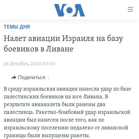
Линки
доступности
Перейти
ТЕМЫ ДНЯ
на
ГЛАВНОЕ
Налет авиации Израиля на базу
основной
ПРОГРАММЫ
контент
боевиков в Ливане
ПРОЕКТЫ
Перейти
АМЕРИКА
к
28 Декабрь, 2005 03:00
ЭКСПЕРТИЗА
НОВОСТИ ЗА МИНУТУ
УЧИМ АНГЛИЙСКИЙ
основной
Поделиться
ИНТЕРВЬЮ
ИТОГИ
НАША АМЕРИКАНСКАЯ ИСТОРИЯ
навигации
Перейти
ФАКТЫ ПРОТИВ ФЕЙКОВ
В среду израильская авиация нанесла удар по базе
ПОЧЕМУ ЭТО ВАЖНО?
А КАК В АМЕРИКЕ?
в
палестинских боевиков на юге Ливана. В
ЗА СВОБОДУ ПРЕССЫ
ДИСКУССИЯ VOA
АРТЕФАКТЫ
поиск
результате авианалета были ранены два
УЧИМ АНГЛИЙСКИЙ
ДЕТАЛИ
АМЕРИКАНСКИЕ ГОРОДКИ
палестинца. Ракетно-бомбовый удар израильской
авиации был нанесен после того, как по
ВИДЕО
НЬЮ-ЙОРК NEW YORK
ТЕСТЫ
израильскому поселению недалеко от ливанской
ПОДПИСКА НА НОВОСТИ
АМЕРИКА. БОЛЬШОЕ ПУТЕШЕСТВИЕ
границы были выпущены ракеты.