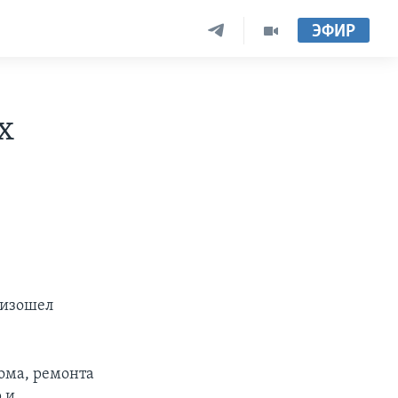
ЭФИР
х
оизошел
ома, ремонта
 и