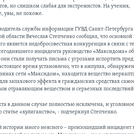
тов, но слишком слабая для экстремистов. На учения,
, увы, не похоже.
оводитель службы информации ГУВД Санкт-Петербурга
й области Вячеслав Степченко сообщил, что основной
о является недобросовестная конкуренция в связи с те
 сегодняшнего инцидента руководство «Максидома» о
к они стали получать письма с угрозами испортить пр
настоящее время установлено, что в ампулах, обнаруже
зинах сети «Максидом», находится вещество меркапта
для запахового эффекта в гражданских средствах само
вым отравляющим веществом и серьезных последствий 
кта в данном случае полностью исключена, и уголовное
 статье «хулиганство», - подчеркнул Степченко.
ой истории много неясного – произошедший инцидент