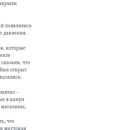
накрыли
ей появлялись
 давления.
в, которые
пекте
 сказали, что
 был открыт
казались.
онятно –
ые в канун
 магазины,
ь, что
м жестокая