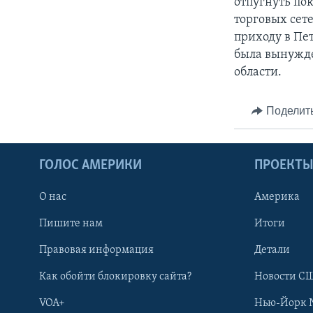
отпугнуть по
торговых сет
приходу в Пе
была вынужде
области.
Поделит
ГОЛОС АМЕРИКИ
ПРОЕКТ
О нас
Америка
Пишите нам
Итоги
Правовая информация
Детали
Как обойти блокировку сайта?
Новости СШ
VOA+
Нью-Йорк 