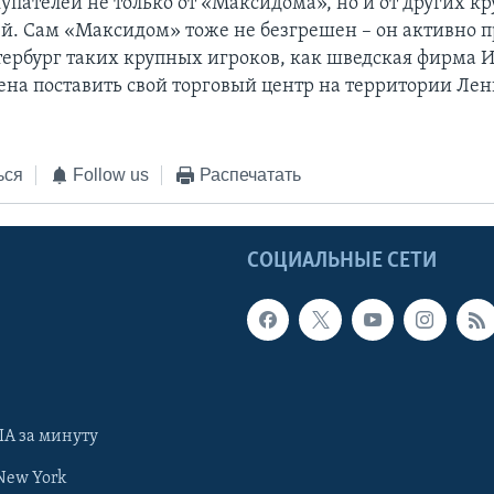
купателей не только от «Максидома», но и от других к
ей. Сам «Максидом» тоже не безгрешен – он активно 
тербург таких крупных игроков, как шведская фирма 
на поставить свой торговый центр на территории Ле
ься
Follow us
Распечатать
Ы
СОЦИАЛЬНЫЕ СЕТИ
А за минуту
New York