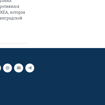
рупных
противился
ИКЕА, которая
нинградской