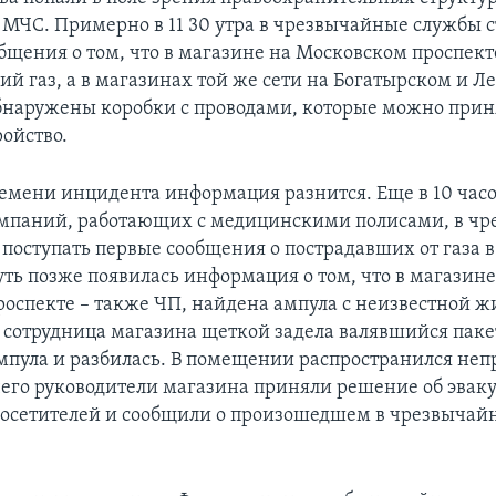
 МЧС. Примерно в 11 30 утра в чрезвычайные службы 
общения о том, что в магазине на Московском проспект
ий газ, а в магазинах той же сети на Богатырском и 
бнаружены коробки с проводами, которые можно прин
ройство.
ремени инцидента информация разнится. Еще в 10 часо
мпаний, работающих с медицинскими полисами, в ч
 поступать первые сообщения о пострадавших от газа
уть позже появилась информация о том, что в магазине
оспекте – также ЧП, найдена ампула с неизвестной ж
 сотрудница магазина щеткой задела валявшийся пакет
мпула и разбилась. В помещении распространился не
 чего руководители магазина приняли решение об эвак
посетителей и сообщили о произошедшем в чрезвыча