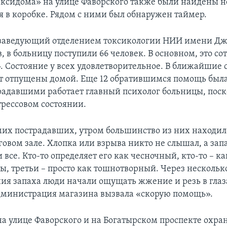
аксидома» на улице Фаворского также были найдены н
 в коробке. Рядом с ними был обнаружен таймер.
 заведующий отделением токсикологии НИИ имени Д
 в больницу поступили 66 человек. В основном, это с
 Состояние у всех удовлетворительное. В ближайшие 
ут отпущены домой. Еще 12 обратившимся помощь была
традавшими работает главный психолог больницы, поск
трессовом состоянии.
мих пострадавших, утром большинство из них находил
говом зале. Хлопка или взрыва никто не слышал, а зап
 все. Кто-то определяет его как чесночный, кто-то – ка
ты, третьи – просто как тошнотворный. Через нескольк
ния запаха люди начали ощущать жжение и резь в глаз
администрация магазина вызвала «скорую помощь».
на улице Фаворского и на Богатырском проспекте охран