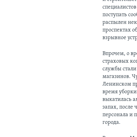
специалистов
поступать со
распылен нек
проспектах о
взрывное уст
Впрочем, о в
страховых ко
службы стали
магазинов. Ч
Ленинском пр
время уборки
выкатилась а
запах, после
персонала и 
города.