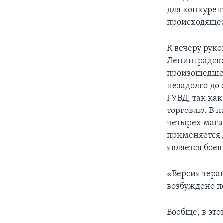
для конкурен
происходящее
К вечеру рук
Ленинградско
произошедшег
незадолго до
ГУВД, так ка
торговлю. В 
четырех мага
применяется 
является бое
«Версия тера
возбуждено по
Вообще, в эт