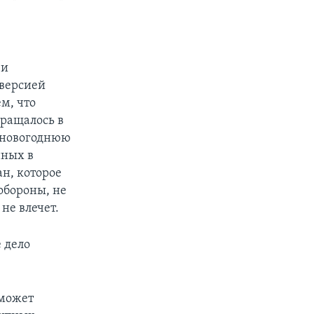
 и
 версией
м, что
бращалось в
едновогоднюю
нных в
н, которое
обороны, не
не влечет.
 дело
 может