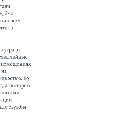
стали
е, был
Ленинском
ять за
в утра от
резвычайные
 в помещениях
 на
идкостью. Во
, из которого
приятный
уации
йные службы