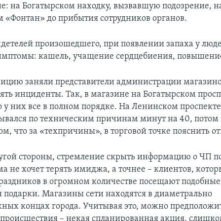
е: на Богатырском находку, вызвавшую подозрение, 
м «Фонтан» до прибытия сотрудников органов.
идетелей произошедшего, при появлении запаха у люд
мптомы: кашель, учащение сердцебиения, повышение
ицию заняли представители администрации магазино
ять инциденты. Так, в магазине на Богатырском прос
 у них все в полном порядке. На Ленинском проспекте
ывался по техническим причинам минут на 40, потом
ом, что за «техпричины», в торговой точке пояснить от
ругой стороны, стремление скрыть информацию о ЧП п
а не хочет терять имиджа, а точнее – клиентов, котор
раздников в огромном количестве посещают подобные
я подарки. Магазины сети находятся в диаметрально
ных концах города. Учитывая это, можно предположит
происшествия – некая спланированная акция, слишко