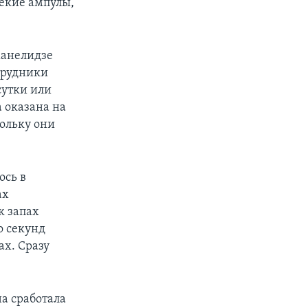
екие ампулы,
жанелидзе
отрудники
сутки или
 оказана на
ольку они
ось в
ах
к запах
о секунд
ах. Сразу
а сработала