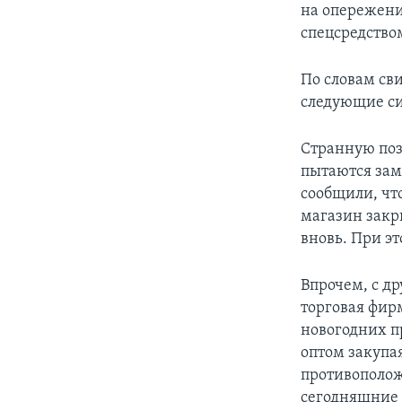
на опережени
спецсредство
По словам св
следующие си
Странную поз
пытаются зам
сообщили, что
магазин закр
вновь. При эт
Впрочем, с д
торговая фирм
новогодних п
оптом закупа
противополож
сегодняшние 