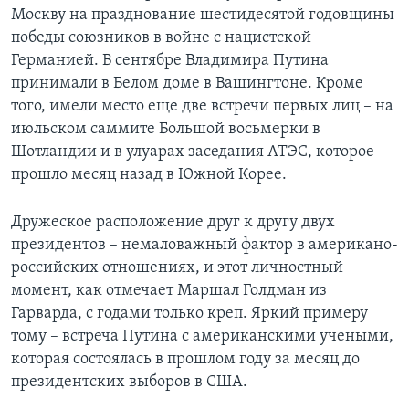
Москву на празднование шестидесятой годовщины
Learning English
победы союзников в войне с нацистской
Германией. В сентябре Владимира Путина
СОЦИАЛЬНЫЕ СЕТИ
принимали в Белом доме в Вашингтоне. Кроме
того, имели место еще две встречи первых лиц – на
июльском саммите Большой восьмерки в
Шотландии и в улуарах заседания АТЭС, которое
Языки
прошло месяц назад в Южной Корее.
Дружеское расположение друг к другу двух
президентов – немаловажный фактор в американо-
российских отношениях, и этот личностный
момент, как отмечает Маршал Голдман из
Гарварда, с годами только креп. Яркий примеру
тому – встреча Путина с американскими учеными,
которая состоялась в прошлом году за месяц до
президентских выборов в США.