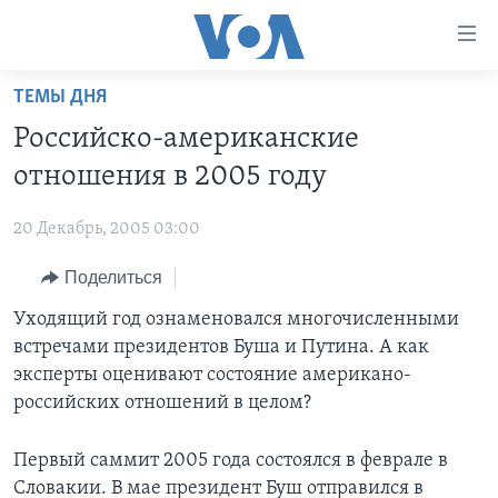
Линки
доступности
Перейти
ТЕМЫ ДНЯ
на
ГЛАВНОЕ
Российско-американские
основной
ПРОГРАММЫ
контент
отношения в 2005 году
ПРОЕКТЫ
Перейти
АМЕРИКА
к
20 Декабрь, 2005 03:00
ЭКСПЕРТИЗА
НОВОСТИ ЗА МИНУТУ
УЧИМ АНГЛИЙСКИЙ
основной
Поделиться
ИНТЕРВЬЮ
ИТОГИ
НАША АМЕРИКАНСКАЯ ИСТОРИЯ
навигации
Перейти
ФАКТЫ ПРОТИВ ФЕЙКОВ
Уходящий год ознаменовался многочисленными
ПОЧЕМУ ЭТО ВАЖНО?
А КАК В АМЕРИКЕ?
в
встречами президентов Буша и Путина. А как
ЗА СВОБОДУ ПРЕССЫ
ДИСКУССИЯ VOA
АРТЕФАКТЫ
поиск
эксперты оценивают состояние американо-
УЧИМ АНГЛИЙСКИЙ
ДЕТАЛИ
АМЕРИКАНСКИЕ ГОРОДКИ
российских отношений в целом?
ВИДЕО
НЬЮ-ЙОРК NEW YORK
ТЕСТЫ
Первый саммит 2005 года состоялся в феврале в
ПОДПИСКА НА НОВОСТИ
АМЕРИКА. БОЛЬШОЕ ПУТЕШЕСТВИЕ
Словакии. В мае президент Буш отправился в