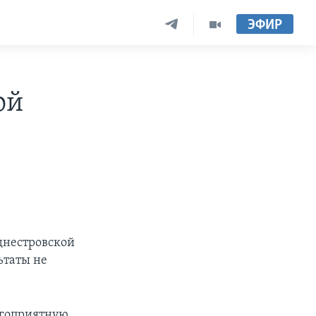
ЭФИР
ой
иднестровской
ьтаты не
лагоприятную