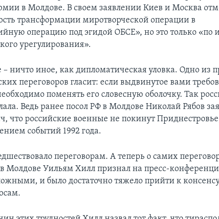
рмии в Молдове. В своем заявлении Киев и Москва от
ость трансформации миротворческой операции в
йную операцию под эгидой ОБСЕ», но это только «по 
кого урегулирования».
 – ничто иное, как дипломатическая уловка. Одно из 
ких переговоров гласит: если выдвинутое вами требо
необходимо поменять его словесную оболочку. Так рос
лала. Ведь ранее посол РФ в Молдове Николай Рябов за
ч, что российские военные не покинут Приднестровье,
ением событий 1992 года.
редшествовало переговорам. А теперь о самих переговор
в Молдове Уильям Хилл признал на пресс-конференци
ложными, и было достаточно тяжело прийти к консенсу
осам.
ин этих трудностей Хилл назвал тот факт, что тираспо