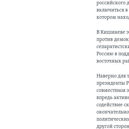
российского 
включиться в
котором нахо
В Кишиневе э
против демок
сепаратистск
Россию в под
восточных ра
Наверно для т
президенты Р
совместным з
впредь актив
содействие 
окончательн
политическим
другой сторо