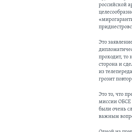
российской а
целесообразн
«мирогаранти
приднестровс
Это заявление
дипломатичес
проходит, то 
сторона и сде
из телепереда
грозит повтор
Это то, что п
миссии ОБСЕ 
были очень с
важным вопр
Одной из прич