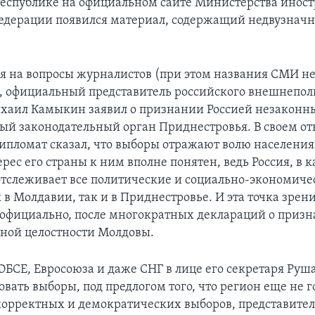
еспублике на официальном сайте Министерства инос
едерации появился материал, содержащий недвузнач
ая на вопросы журналистов (при этом названия СМИ н
, официальный представитель российского внешнепол
хаил Камыкин заявил о признании Россией незаконны
ый законодательный орган Приднестровья. В своем от
ипломат сказал, что выборы отражают волю населения
рес его страны к ним вполне понятен, ведь Россия, в к
отслеживает все политические и социально-экономиче
 в Молдавии, так и в Приднестровье. И эта точка зрен
официально, после многократных деклараций о приз
ной целостности Молдовы.
ОБСЕ, Евросоюза и даже СНГ в лице его секретаря Руш
ать выборы, под предлогом того, что регион еще не г
орректных и демократических выборов, представител