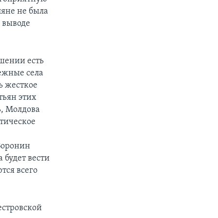
ляне не была
 выводе
ошении есть
режные села
ь жесткое
тьян этих
ь, Молдова
атическое
Воронин
а будет вести
тся всего
естровской