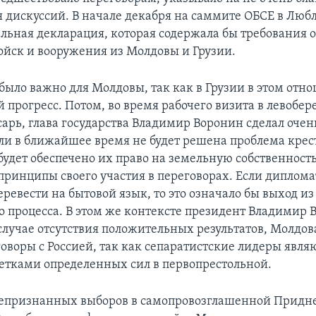
я дискуссий. В начале декабря на саммите ОБСЕ в Люб
льная декларация, которая содержала бы требования о
ойск и вооружения из Молдовы и Грузии.
было важно для Молдовы, так как в Грузии в этом отн
 прогресс. Потом, во время рабочего визита в левобе
сарь, глава государства Владимир Воронин сделал очен
сли в ближайшее время не будет решена проблема крес
 будет обеспечено их право на земельную собственност
принципы своего участия в переговорах. Если диплом
ревести на бытовой язык, то это означало бы выход из
о процесса. В этом же контексте президент Владимир 
 случае отсутствия положительных результатов, Молдов
оворы с Россией, так как сепаратистские лидеры являю
тками определенных сил в первопрестольной.
непризнанных выборов в самопровозглашенной Придн