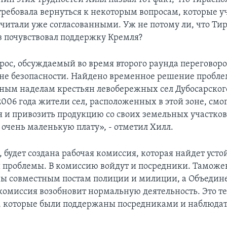
требовала вернуться к некоторым вопросам, которые 
считали уже согласованными. Уж не потому ли, что Тир
з почувствовал поддержку Кремля?
рос, обсуждаемый во время второго раунда переговоро
оне безопасности. Найдено временное решение пробле
ным наделам крестьян левобережных сел Дубосарског
006 года жители сел, расположенных в этой зоне, смо
 и привозить продукцию со своих земельных участков.
 очень маленькую плату», - отметил Хилл.
, будет создана рабочая комиссия, которая найдет уст
 проблемы. В комиссию войдут и посредники. Тамож
ны совместным постам полиции и милиции, а Объедин
комиссия возобновит нормальную деятельность. Это т
 которые были поддержаны посредниками и наблюда