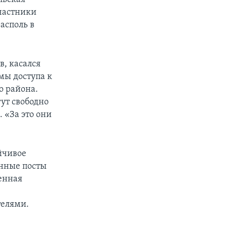
участники
асполь в
в, касался
мы доступа к
о района.
гут свободно
 «За это они
ойчивое
енные посты
енная
е
телями.