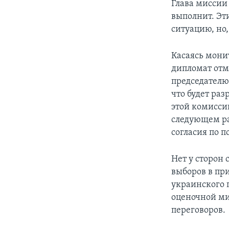
Глава миссии
выполнит. Эт
ситуацию, но,
Касаясь мон
дипломат отм
председателю
что будет ра
этой комиссии
следующем рау
согласия по 
Нет у сторон
выборов в пр
украинского п
оценочной ми
переговоров.