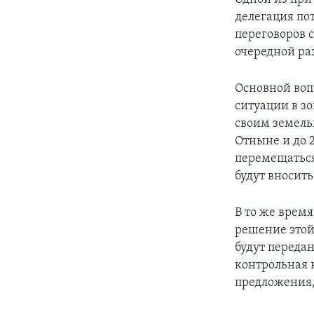
делегация по
переговоров 
очередной ра
Основной воп
ситуации в з
своим земель
Отныне и до 2
перемещаться
будут вносить
В то же время
решение этой
будут переда
контрольная 
предложения,