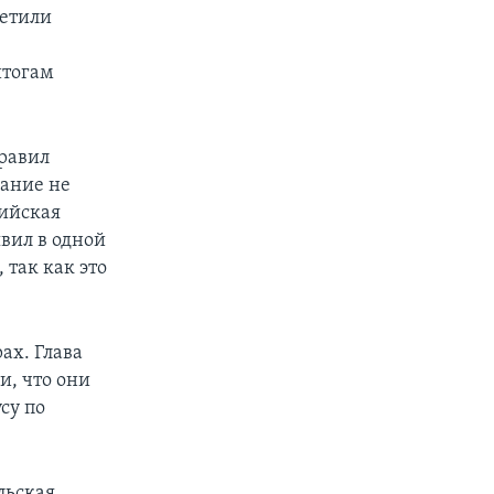
метили
итогам
правил
вание не
сийская
явил в одной
 так как это
ах. Глава
и, что они
су по
льская