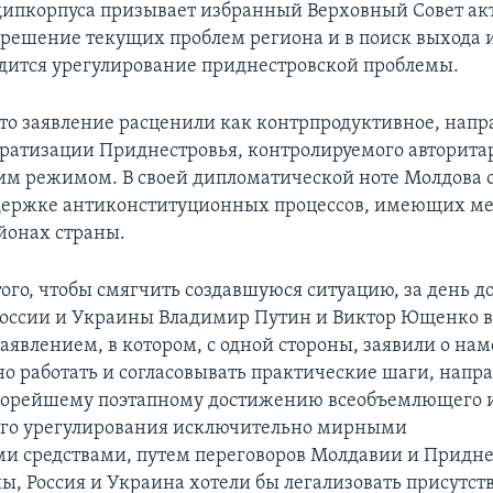
дипкорпуса призывает избранный Верховный Совет ак
 решение текущих проблем региона и в поиск выхода и
дится урегулирование приднестровской проблемы.
то заявление расценили как контрпродуктивное, напр
ратизации Приднестровья, контролируемого авторит
им режимом. В своей дипломатической ноте Молдова 
держке антиконституционных процессов, имеющих ме
йонах страны.
ого, чтобы смягчить создавшуюся ситуацию, за день д
оссии и Украины Владимир Путин и Виктор Ющенко в
аявлением, в котором, с одной стороны, заявили о на
но работать и согласовывать практические шаги, напр
скорейшему поэтапному достижению всеобъемлющего 
ого урегулирования исключительно мирными
и средствами, путем переговоров Молдавии и Придне
ны, Россия и Украина хотели бы легализовать присутст