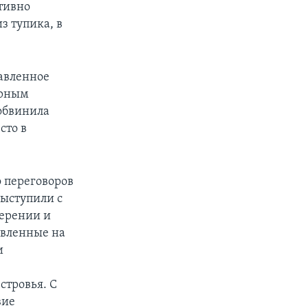
тивно
з тупика, в
авленное
арным
обвинила
сто в
о переговоров
ыступили с
мерении и
авленные на
и
стровья. С
вие