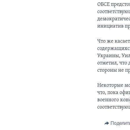
ОБСЕ предсто
соответствую
демократичес
инициатив п
Что же касае
содержащихся
Украины, Уил
отметил, что 
стороны не п
Некоторые мол
что, пока офи
военного конф
соответствующ
Поделит