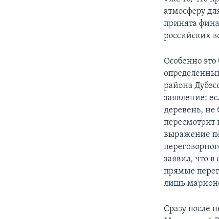
атмосферу дл
принята фина
российских в
Особенно это 
определенный
района Дубэс
заявление: е
деревень, не
пересмотрит 
выражение пе
переговорног
заявил, что в
прямые перег
лишь марионе
Сразу после 