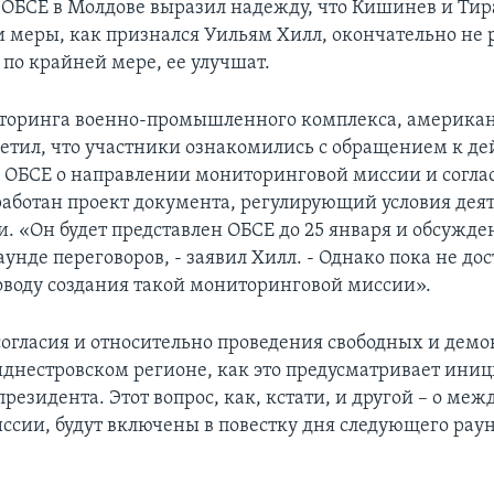
 ОБСЕ в Молдове выразил надежду, что Кишинев и Тир
и меры, как признался Уильям Хилл, окончательно не
 по крайней мере, ее улучшат.
иторинга военно-промышленного комплекса, америка
етил, что участники ознакомились с обращением к д
 ОБСЕ о направлении мониторинговой миссии и соглас
зработан проект документа, регулирующий условия дея
. «Он будет представлен ОБСЕ до 25 января и обсужде
нде переговоров, - заявил Хилл. - Однако пока не до
поводу создания такой мониторинговой миссии».
 согласия и относительно проведения свободных и дем
иднестровском регионе, как это предусматривает ини
резидента. Этот вопрос, как, кстати, и другой – о ме
ссии, будут включены в повестку дня следующего рау