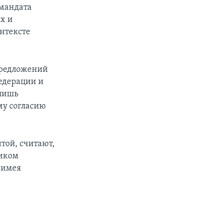
 мандата
х и
нтексте
 предложений
едерации и
 лишь
му согласию
той, считают,
ником
, имея