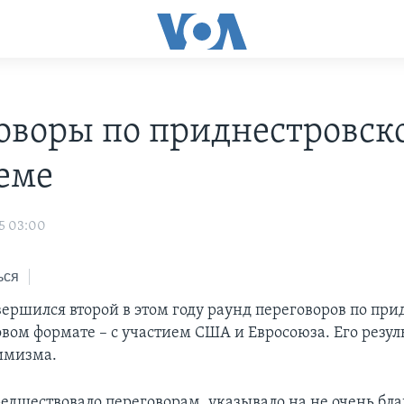
оворы по приднестровск
еме
5 03:00
ься
вершился второй в этом году раунд переговоров по пр
овом формате – с участием США и Евросоюза. Его резул
имизма.
предшествовало переговорам, указывало на не очень б