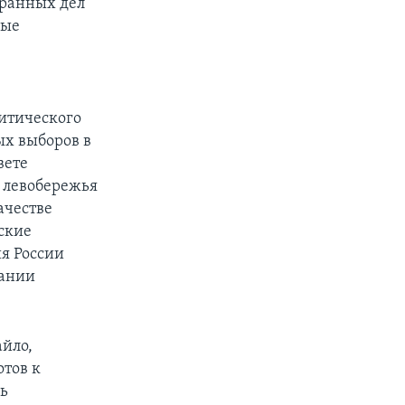
транных дел
ные
е
итического
х выборов в
вете
 левобережья
ачестве
ские
ия России
нании
айло,
отов к
ь