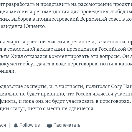
ит разработать и представить на рассмотрение проект
щей миссии и рекомендации для проведения свободны
ких выборов в приднестровский Верховный совет в ко
резидента Ющенко.
тся миротворческой миссии в регионе и, в частности,
 в совместной декларации президентов Российской Ф
ьям Хилл отказался комментировать эти вопросы. Он
документ обсуждался в ходе переговоров, но ни к како
ришли.
давские эксперты, и, в частности, политолог Оазу Нан
циально не будет признано, что Россия является участ
ликта, и пока она не будет участвовать в переговорах
ий статус, ничто с места не сдвинется.
ься
Follow us
Распечатать