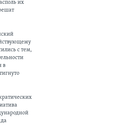
асполь их
 решат
нский
ействующему
ились с тем,
тельности
н в
стигнуто
ократических
циатива
ждународной
нда