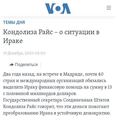
Линки
доступности
Перейти
ТЕМЫ ДНЯ
на
ГЛАВНОЕ
Кондолиза Райс – о ситуации в
основной
ПРОГРАММЫ
контент
Ираке
ПРОЕКТЫ
Перейти
АМЕРИКА
к
19 Декабрь, 2005 03:00
ЭКСПЕРТИЗА
НОВОСТИ ЗА МИНУТУ
УЧИМ АНГЛИЙСКИЙ
основной
Поделиться
ИНТЕРВЬЮ
ИТОГИ
НАША АМЕРИКАНСКАЯ ИСТОРИЯ
навигации
Перейти
ФАКТЫ ПРОТИВ ФЕЙКОВ
Два года назад, на встрече в Мадриде, почти 40
ПОЧЕМУ ЭТО ВАЖНО?
А КАК В АМЕРИКЕ?
в
стран и международных организаций обязались
ЗА СВОБОДУ ПРЕССЫ
ДИСКУССИЯ VOA
АРТЕФАКТЫ
поиск
выделить Ираку финансовую помощь на сумму в 13
УЧИМ АНГЛИЙСКИЙ
ДЕТАЛИ
АМЕРИКАНСКИЕ ГОРОДКИ
с половиной миллиардов долларов.
Государственный секретарь Соединенных Штатов
ВИДЕО
НЬЮ-ЙОРК NEW YORK
ТЕСТЫ
Кондолиза Райс говорит, что эти деньги помогают
ПОДПИСКА НА НОВОСТИ
АМЕРИКА. БОЛЬШОЕ ПУТЕШЕСТВИЕ
преобразованию Ирака в устойчивую демократию.