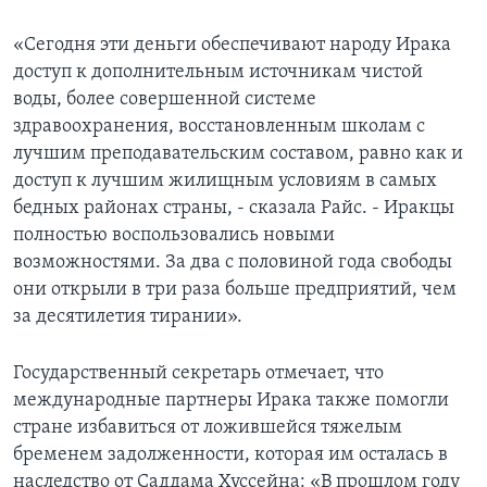
Learning English
«Сегодня эти деньги обеспечивают народу Ирака
доступ к дополнительным источникам чистой
СОЦИАЛЬНЫЕ СЕТИ
воды, более совершенной системе
здравоохранения, восстановленным школам с
лучшим преподавательским составом, равно как и
доступ к лучшим жилищным условиям в самых
Языки
бедных районах страны, - сказала Райс. - Иракцы
полностью воспользовались новыми
возможностями. За два с половиной года свободы
они открыли в три раза больше предприятий, чем
за десятилетия тирании».
Государственный секретарь отмечает, что
международные партнеры Ирака также помогли
стране избавиться от ложившейся тяжелым
бременем задолженности, которая им осталась в
наследство от Саддама Хуссейна: «В прошлом году