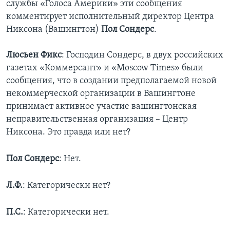
службы «Голоса Америки» эти сообщения
комментирует исполнительный директор Центра
Learning English
Никсона (Вашингтон)
Пол Сондерс
.
СОЦИАЛЬНЫЕ СЕТИ
Люсьен Фикс
: Господин Сондерс, в двух российских
газетах «Коммерсант» и «Moscow Times» были
сообщения, что в создании предполагаемой новой
некоммерческой организации в Вашингтоне
Языки
принимает активное участие вашингтонская
неправительственная организация – Центр
Никсона. Это правда или нет?
Пол Сондерс
: Нет.
Л.Ф.
: Категорически нет?
П.С.
: Категорически нет.