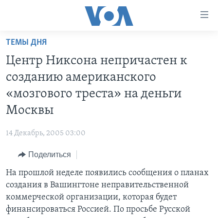
Линки
доступности
Перейти
ТЕМЫ ДНЯ
на
ГЛАВНОЕ
Центр Никсона непричастен к
основной
ПРОГРАММЫ
контент
созданию американского
ПРОЕКТЫ
Перейти
АМЕРИКА
«мозгового треста» на деньги
к
ЭКСПЕРТИЗА
НОВОСТИ ЗА МИНУТУ
УЧИМ АНГЛИЙСКИЙ
Москвы
основной
ИНТЕРВЬЮ
ИТОГИ
НАША АМЕРИКАНСКАЯ ИСТОРИЯ
навигации
14 Декабрь, 2005 03:00
Перейти
ФАКТЫ ПРОТИВ ФЕЙКОВ
ПОЧЕМУ ЭТО ВАЖНО?
А КАК В АМЕРИКЕ?
в
Поделиться
ЗА СВОБОДУ ПРЕССЫ
ДИСКУССИЯ VOA
АРТЕФАКТЫ
поиск
На прошлой неделе появились сообщения о планах
УЧИМ АНГЛИЙСКИЙ
ДЕТАЛИ
АМЕРИКАНСКИЕ ГОРОДКИ
создания в Вашингтоне неправительственной
ВИДЕО
НЬЮ-ЙОРК NEW YORK
ТЕСТЫ
коммерческой организации, которая будет
финансироваться Россией. По просьбе Русской
ПОДПИСКА НА НОВОСТИ
АМЕРИКА. БОЛЬШОЕ ПУТЕШЕСТВИЕ