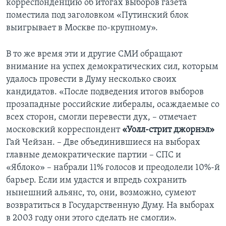
корреспонденцию об итогах выборов газета
поместила под заголовком «Путинский блок
Learning English
выигрывает в Москве по-крупному».
СОЦИАЛЬНЫЕ СЕТИ
В то же время эти и другие СМИ обращают
внимание на успех демократических сил, которым
удалось провести в Думу несколько своих
кандидатов. «После подведения итогов выборов
Языки
прозападные российские либералы, осаждаемые со
всех сторон, смогли перевести дух, – отмечает
московский корреспондент
«Уолл-стрит джорнэл»
Гай Чейзан. – Две объединившиеся на выборах
главные демократические партии – СПС и
«Яблоко» – набрали 11% голосов и преодолели 10%-й
барьер. Если им удастся и впредь сохранить
нынешний альянс, то, они, возможно, сумеют
возвратиться в Государственную Думу. На выборах
в 2003 году они этого сделать не смогли».