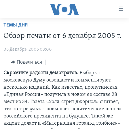
Линки
доступности
Перейти
ТЕМЫ ДНЯ
на
ГЛАВНОЕ
Обзор печати от 6 декабря 2005 г.
основной
ПРОГРАММЫ
контент
06 Декабрь, 2005 03:00
ПРОЕКТЫ
Перейти
АМЕРИКА
к
ЭКСПЕРТИЗА
Поделиться
НОВОСТИ ЗА МИНУТУ
УЧИМ АНГЛИЙСКИЙ
основной
ИНТЕРВЬЮ
ИТОГИ
НАША АМЕРИКАНСКАЯ ИСТОРИЯ
Скромные радости демократов.
Выборы в
навигации
московскую Думу освещают и комментируют
Перейти
ФАКТЫ ПРОТИВ ФЕЙКОВ
ПОЧЕМУ ЭТО ВАЖНО?
А КАК В АМЕРИКЕ?
несколько изданий. Как известно, пропутинская
в
ЗА СВОБОДУ ПРЕССЫ
ДИСКУССИЯ VOA
АРТЕФАКТЫ
«Единая Россия» получила в новом ее составе 28
поиск
мест из 34. Газета «Уолл-стрит джорнэл» считает,
УЧИМ АНГЛИЙСКИЙ
ДЕТАЛИ
АМЕРИКАНСКИЕ ГОРОДКИ
что этот результат повышает политические шансы
ВИДЕО
НЬЮ-ЙОРК NEW YORK
ТЕСТЫ
российского президента на будущее. Такой же
акцент делает и «Интернэшнл геральд трибюн» –
ПОДПИСКА НА НОВОСТИ
АМЕРИКА. БОЛЬШОЕ ПУТЕШЕСТВИЕ