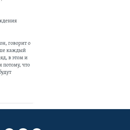
ождения
н, говорит о
уше каждый
яд, в этом и
 потому, что
будут