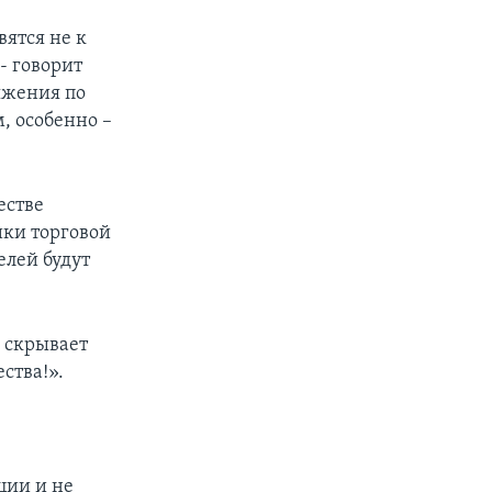
вятся не к
- говорит
яжения по
, особенно –
естве
ики торговой
елей будут
 скрывает
ства!».
ции и не