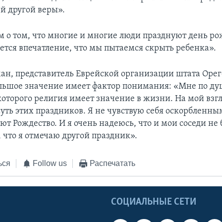
й другой веры».
 о том, что многие и многие люди празднуют день р
ается впечатление, что мы пытаемся скрыть ребенка».
н, представитель Еврейской организации штата Орего
ольшое значение имеет фактор понимания: «Мне по д
которого религия имеет значение в жизни. На мой взгл
уть этих праздников. Я не чувствую себя оскорбленным
т Рождество. И я очень надеюсь, что и мои соседи не 
 что я отмечаю другой праздник».
ься
Follow us
Распечатать
Ы
СОЦИАЛЬНЫЕ СЕТИ