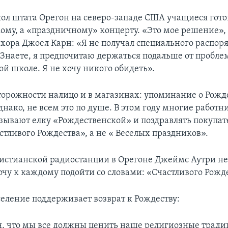
кол штата Орегон на северо-западе США учащиеся гото
ому, а «праздничному» концерту. «Это мое решение», 
 хора Джоел Карн: «Я не получал специального распор
 Знаете, я предпочитаю держаться подальше от проблем
ой школе. Я не хочу никого обидеть».
орожности налицо и в магазинах: упоминание о Рожд
нако, не всем это по душе. В этом году многие работн
азывают елку «Рождественской» и поздравлять покупат
стливого Рождества», а не « Веселых праздников».
стианской радиостанции в Орегоне Джеймс Аутри не
очу к каждому подойти со словами: «Счастливого Рожде
селение поддерживает возврат к Рождеству:
, что мы все должны ценить наше религиозные тради