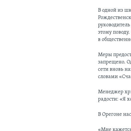
В одной из ш
Рождественск
руководитель
этому поводу.
в общественн
Меры предост
запрещено. Од
сети вновь н
словами «Сча
Менеджер хри
радости: «Я х
В Орегоне на
«Мне кажется