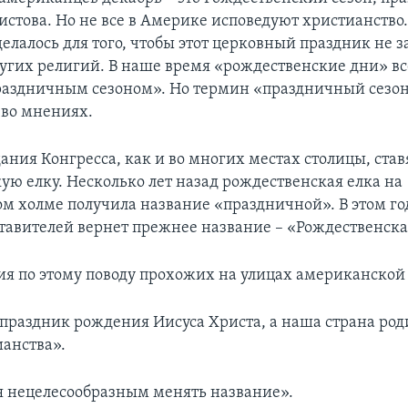
истова. Но не все в Америке исповедуют христианство.
елалось для того, чтобы этот церковный праздник не 
угих религий. В наше время «рождественские дни» в
аздничным сезоном». Но термин «праздничный сезо
во мнениях.
дания Конгресса, как и во многих местах столицы, став
ую елку. Несколько лет назад рождественская елка на
м холме получила название «праздничной». В этом го
тавителей вернет прежнее название – «Рождественска
я по этому поводу прохожих на улицах американской
 праздник рождения Иисуса Христа, а наша страна род
ианства».
 нецелесообразным менять название».