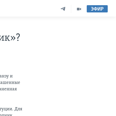
ЭФИР
ик»?
анзу и
крашенные
раненная
итуции. Для
аздник