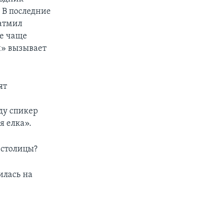
 В последние
затмил
се чаще
н» вызывает
ят
ду спикер
я елка».
 столицы?
илась на