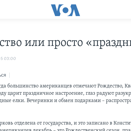
ство или просто «праздн
05 03:00
ься
огда большинство американцев отмечают Рождество, Кв
юду царит праздничное настроение, глаз радуют разу
дные елки. Вечеринки и обмен подарками – распрост
ковь отделена от государства, и это записано в Конст
американцев декабрь – это Рождественский сезон, пр