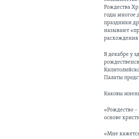
Рождества Хр
годы многое д
праздники др
называют «пр
расхождения 
В декабре у з
рождественск
Капитолийско
Палаты предс
Каковы мнени
«Рождество –
основе христ
«Мне кажется