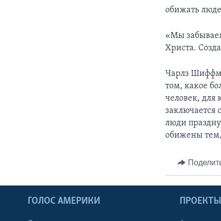
обижать люде
«Мы забываем
Христа. Созд
Чарлз Шиффма
том, какое б
человек, для 
заключается с
люди праздную
обижены тем,
Поделит
ГОЛОС АМЕРИКИ
ПРОЕКТ