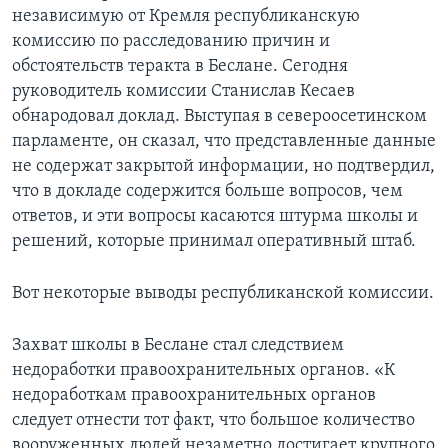
независимую от Кремля республиканскую
Learning English
комиссию по расследованию причин и
обстоятельств теракта в Беслане. Сегодня
СОЦИАЛЬНЫЕ СЕТИ
руководитель комиссии Станислав Кесаев
обнародовал доклад. Выступая в североосетинском
парламенте, он сказал, что представленные данные
не содержат закрытой информации, но подтвердил,
Языки
что в докладе содержится больше вопросов, чем
ответов, и эти вопросы касаются штурма школы и
решений, которые принимал оперативный штаб.
Вот некоторые выводы республиканской комиссии.
Захват школы в Беслане стал следствием
недоработки правоохранительных органов. «К
недоработкам правоохранительных органов
следует отнести тот факт, что большое количество
вооруженных людей незаметно достигает крупного