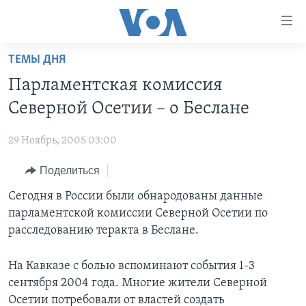
Линки
доступности
Перейти
ТЕМЫ ДНЯ
на
ГЛАВНОЕ
Парламентская комиссия
основной
ПРОГРАММЫ
контент
Северной Осетии – о Беслане
ПРОЕКТЫ
Перейти
АМЕРИКА
к
29 Ноябрь, 2005 03:00
ЭКСПЕРТИЗА
НОВОСТИ ЗА МИНУТУ
УЧИМ АНГЛИЙСКИЙ
основной
Поделиться
ИНТЕРВЬЮ
ИТОГИ
НАША АМЕРИКАНСКАЯ ИСТОРИЯ
навигации
Перейти
ФАКТЫ ПРОТИВ ФЕЙКОВ
Сегодня в России были обнародованы данные
ПОЧЕМУ ЭТО ВАЖНО?
А КАК В АМЕРИКЕ?
в
парламентской комиссии Северной Осетии по
ЗА СВОБОДУ ПРЕССЫ
ДИСКУССИЯ VOA
АРТЕФАКТЫ
поиск
расследованию теракта в Беслане.
УЧИМ АНГЛИЙСКИЙ
ДЕТАЛИ
АМЕРИКАНСКИЕ ГОРОДКИ
На Кавказе с болью вспоминают события 1-3
ВИДЕО
НЬЮ-ЙОРК NEW YORK
ТЕСТЫ
сентября 2004 года. Многие жители Северной
ПОДПИСКА НА НОВОСТИ
АМЕРИКА. БОЛЬШОЕ ПУТЕШЕСТВИЕ
Осетии потребовали от властей создать