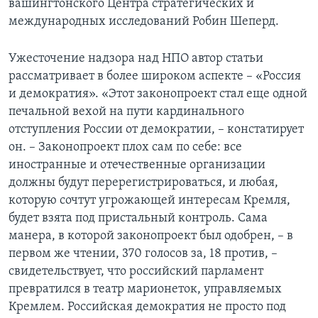
вашингтонского Центра стратегических и
международных исследований Робин Шеперд.
Learning English
Ужесточение надзора над НПО автор статьи
СОЦИАЛЬНЫЕ СЕТИ
рассматривает в более широком аспекте – «Россия
и демократия». «Этот законопроект стал еще одной
печальной вехой на пути кардинального
отступления России от демократии, – констатирует
Языки
он. – Законопроект плох сам по себе: все
иностранные и отечественные организации
должны будут перерегистрироваться, и любая,
которую сочтут угрожающей интересам Кремля,
будет взята под пристальный контроль. Сама
манера, в которой законопроект был одобрен, – в
первом же чтении, 370 голосов за, 18 против, –
свидетельствует, что российский парламент
превратился в театр марионеток, управляемых
Кремлем. Российская демократия не просто под