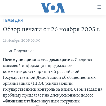
Линки
доступности
Перейти
ТЕМЫ ДНЯ
на
ГЛАВНОЕ
Обзор печати от 26 ноября 2005 г.
основной
ПРОГРАММЫ
контент
26 Ноябрь, 2005 03:00
ПРОЕКТЫ
Перейти
АМЕРИКА
к
ЭКСПЕРТИЗА
Поделиться
НОВОСТИ ЗА МИНУТУ
УЧИМ АНГЛИЙСКИЙ
основной
ИНТЕРВЬЮ
ИТОГИ
НАША АМЕРИКАНСКАЯ ИСТОРИЯ
Почему не прививается демократия.
Средства
навигации
массовой информации продолжают
Перейти
ФАКТЫ ПРОТИВ ФЕЙКОВ
ПОЧЕМУ ЭТО ВАЖНО?
А КАК В АМЕРИКЕ?
комментировать принятый российской
в
ЗА СВОБОДУ ПРЕССЫ
ДИСКУССИЯ VOA
АРТЕФАКТЫ
Государственной Думой закон об общественных
поиск
организациях (НПО), усиливающий
УЧИМ АНГЛИЙСКИЙ
ДЕТАЛИ
АМЕРИКАНСКИЕ ГОРОДКИ
государственный контроль за ними. Свой взгляд на
ВИДЕО
НЬЮ-ЙОРК NEW YORK
ТЕСТЫ
проблему предлагает на дискуссионной полосе
«Файнэншл таймс»
научный сотрудник
ПОДПИСКА НА НОВОСТИ
АМЕРИКА. БОЛЬШОЕ ПУТЕШЕСТВИЕ