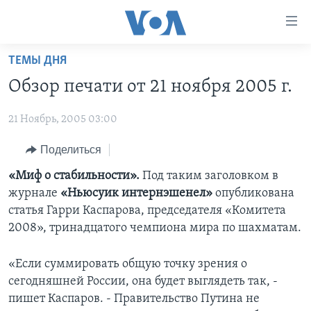
Линки
доступности
Перейти
ТЕМЫ ДНЯ
на
ГЛАВНОЕ
Обзор печати от 21 ноября 2005 г.
основной
ПРОГРАММЫ
контент
21 Ноябрь, 2005 03:00
ПРОЕКТЫ
Перейти
АМЕРИКА
к
ЭКСПЕРТИЗА
Поделиться
НОВОСТИ ЗА МИНУТУ
УЧИМ АНГЛИЙСКИЙ
основной
ИНТЕРВЬЮ
ИТОГИ
НАША АМЕРИКАНСКАЯ ИСТОРИЯ
«Миф о стабильности».
Под таким заголовком в
навигации
журнале
«Ньюсуик интернэшенел»
опубликована
Перейти
ФАКТЫ ПРОТИВ ФЕЙКОВ
ПОЧЕМУ ЭТО ВАЖНО?
А КАК В АМЕРИКЕ?
статья Гарри Каспарова, председателя «Комитета
в
ЗА СВОБОДУ ПРЕССЫ
ДИСКУССИЯ VOA
АРТЕФАКТЫ
2008», тринадцатого чемпиона мира по шахматам.
поиск
УЧИМ АНГЛИЙСКИЙ
ДЕТАЛИ
АМЕРИКАНСКИЕ ГОРОДКИ
«Если суммировать общую точку зрения о
ВИДЕО
НЬЮ-ЙОРК NEW YORK
ТЕСТЫ
сегодняшней России, она будет выглядеть так, -
пишет Каспаров. - Правительство Путина не
ПОДПИСКА НА НОВОСТИ
АМЕРИКА. БОЛЬШОЕ ПУТЕШЕСТВИЕ