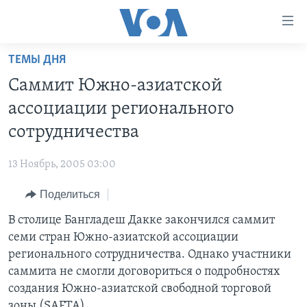
Линки
доступности
Перейти
ТЕМЫ ДНЯ
на
ГЛАВНОЕ
Саммит Южно-азиатской
основной
ПРОГРАММЫ
контент
ассоциации регионального
ПРОЕКТЫ
Перейти
АМЕРИКА
сотрудничества
к
ЭКСПЕРТИЗА
НОВОСТИ ЗА МИНУТУ
УЧИМ АНГЛИЙСКИЙ
основной
13 Ноябрь, 2005 03:00
ИНТЕРВЬЮ
ИТОГИ
НАША АМЕРИКАНСКАЯ ИСТОРИЯ
навигации
Перейти
Поделиться
ФАКТЫ ПРОТИВ ФЕЙКОВ
ПОЧЕМУ ЭТО ВАЖНО?
А КАК В АМЕРИКЕ?
в
В столице Бангладеш Дакке закончился саммит
ЗА СВОБОДУ ПРЕССЫ
ДИСКУССИЯ VOA
АРТЕФАКТЫ
поиск
семи стран Южно-азиатской ассоциации
УЧИМ АНГЛИЙСКИЙ
ДЕТАЛИ
АМЕРИКАНСКИЕ ГОРОДКИ
регионального сотрудничества. Однако участники
ВИДЕО
саммита не смогли договориться о подробностях
НЬЮ-ЙОРК NEW YORK
ТЕСТЫ
создания Южно-азиатской свободной торговой
ПОДПИСКА НА НОВОСТИ
АМЕРИКА. БОЛЬШОЕ ПУТЕШЕСТВИЕ
зоны (SAFTA).