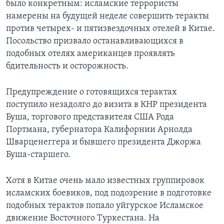
было конкретным: исламские террористы
намерены на будущей неделе совершить теракты
Learning English
против четырех- и пятизвездочных отелей в Китае.
Посольство призвало останавливающихся в
СОЦИАЛЬНЫЕ СЕТИ
подобных отелях американцев проявлять
бдительность и осторожность.
Языки
Предупреждение о готовящихся терактах
поступило незадолго до визита в КНР президента
Буша, торгового представителя США Рода
Портмана, губернатора Калифорнии Арнолда
Шварценеггера и бывшего президента Джоржа
Буша-старшего.
Хотя в Китае очень мало известных группировок
исламских боевиков, под подозрение в подготовке
подобных терактов попало уйгурское Исламское
движение Восточного Туркестана. На