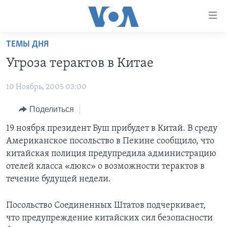
Линки
доступности
Перейти
ТЕМЫ ДНЯ
на
ГЛАВНОЕ
Угроза терактов в Китае
основной
ПРОГРАММЫ
контент
10 Ноябрь, 2005 03:00
ПРОЕКТЫ
Перейти
АМЕРИКА
к
ЭКСПЕРТИЗА
Поделиться
НОВОСТИ ЗА МИНУТУ
УЧИМ АНГЛИЙСКИЙ
основной
ИНТЕРВЬЮ
ИТОГИ
НАША АМЕРИКАНСКАЯ ИСТОРИЯ
19 ноября президент Буш прибудет в Китай. В среду
навигации
Американское посольство в Пекине сообщило, что
Перейти
ФАКТЫ ПРОТИВ ФЕЙКОВ
ПОЧЕМУ ЭТО ВАЖНО?
А КАК В АМЕРИКЕ?
китайская полиция предупредила администрацию
в
ЗА СВОБОДУ ПРЕССЫ
ДИСКУССИЯ VOA
АРТЕФАКТЫ
отелей класса «люкс» о возможности терактов в
поиск
течение будущей недели.
УЧИМ АНГЛИЙСКИЙ
ДЕТАЛИ
АМЕРИКАНСКИЕ ГОРОДКИ
ВИДЕО
НЬЮ-ЙОРК NEW YORK
ТЕСТЫ
Посольство Соединенных Штатов подчеркивает,
что предупреждение китайских сил безопасности
ПОДПИСКА НА НОВОСТИ
АМЕРИКА. БОЛЬШОЕ ПУТЕШЕСТВИЕ